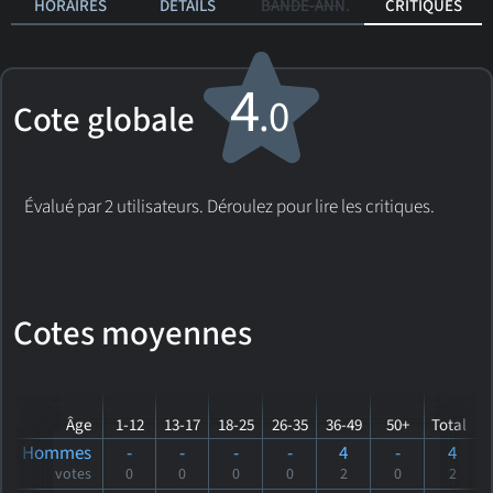
HORAIRES
DÉTAILS
BANDE-ANN.
CRITIQUES
4
.0
Cote globale
Évalué par 2 utilisateurs. Déroulez pour lire les critiques.
Cotes moyennes
Âge
1-12
13-17
18-25
26-35
36-49
50+
Total
Hommes
-
-
-
-
4
-
4
votes
0
0
0
0
2
0
2