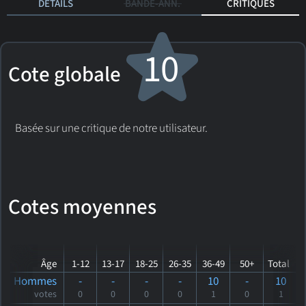
DÉTAILS
BANDE-ANN.
CRITIQUES
10
Cote globale
Basée sur une critique de notre utilisateur.
Cotes moyennes
Âge
1-12
13-17
18-25
26-35
36-49
50+
Total
Hommes
-
-
-
-
10
-
10
votes
0
0
0
0
1
0
1