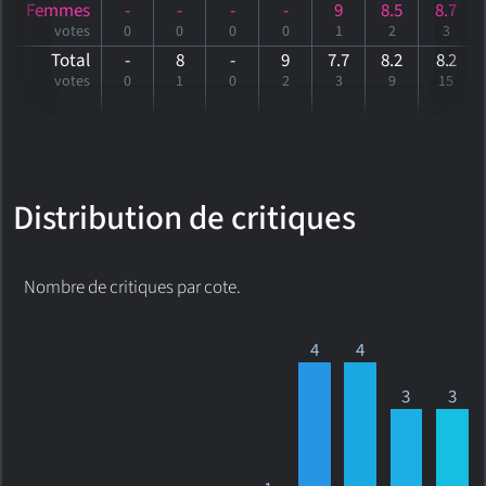
Femmes
-
-
-
-
9
8.5
8.7
votes
0
0
0
0
1
2
3
Total
-
8
-
9
7.7
8.2
8
.2
votes
0
1
0
2
3
9
15
Distribution de critiques
Nombre de critiques par cote.
4
4
3
3