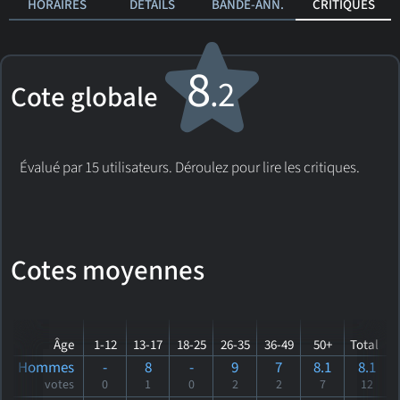
HORAIRES
DÉTAILS
BANDE-ANN.
CRITIQUES
8
.2
Cote globale
Évalué par 15 utilisateurs. Déroulez pour lire les critiques.
Cotes moyennes
Âge
1-12
13-17
18-25
26-35
36-49
50+
Total
Hommes
-
8
-
9
7
8.1
8.1
votes
0
1
0
2
2
7
12