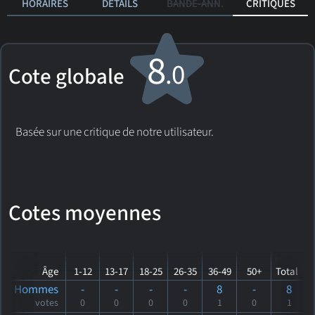
HORAIRES
DÉTAILS
BANDE-ANN.
CRITIQUES
8
.0
Cote globale
Basée sur une critique de notre utilisateur.
Cotes moyennes
Âge
1-12
13-17
18-25
26-35
36-49
50+
Total
Hommes
-
-
-
-
8
-
8
votes
0
0
0
0
1
0
1