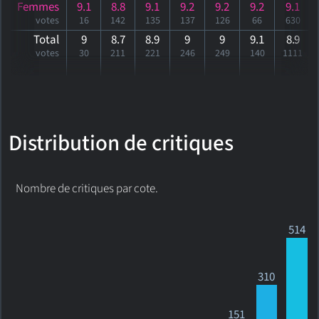
Femmes
9.1
8.8
9.1
9.2
9.2
9.2
9.1
votes
16
142
135
137
126
66
630
Total
9
8.7
8.9
9
9
9.1
8
.9
votes
30
211
221
246
249
140
1111
Distribution de critiques
Nombre de critiques par cote.
514
310
151