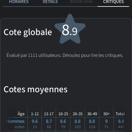
HORAIRES
DÉTAILS
BANDE-ANN.
CRITIQUES
8
.9
Cote globale
Évalué par 1111 utilisateurs. Déroulez pour lire les critiques.
Cotes moyennes
Âge
1-12
13-17
18-25
26-35
36-49
50+
Total
Hommes
9.6
8.7
8.6
8.8
8.8
9
8.8
votes
13
60
79
103
114
71
445