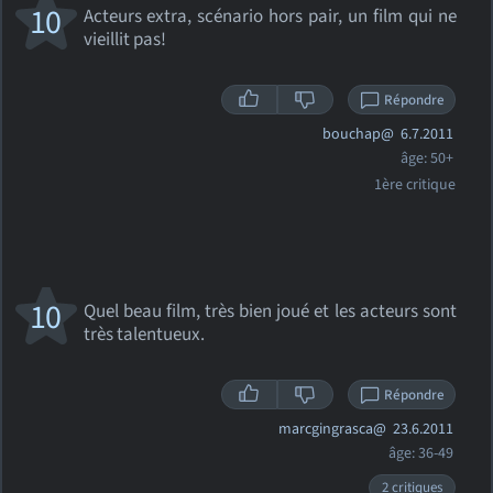
10
Acteurs extra, scénario hors pair, un film qui ne
vieillit pas!
Répondre
bouchap@
6.7.2011
âge: 50+
1ère critique
10
Quel beau film, très bien joué et les acteurs sont
très talentueux.
Répondre
marcgingrasca@
23.6.2011
âge: 36-49
2 critiques