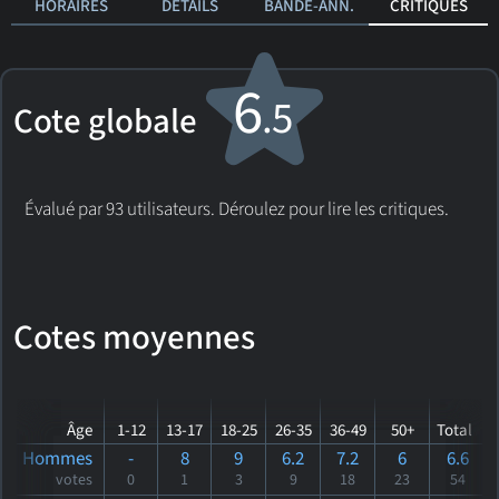
HORAIRES
DÉTAILS
BANDE-ANN.
CRITIQUES
6
.5
Cote globale
Évalué par 93 utilisateurs. Déroulez pour lire les critiques.
Cotes moyennes
Âge
1-12
13-17
18-25
26-35
36-49
50+
Total
Hommes
-
8
9
6.2
7.2
6
6.6
votes
0
1
3
9
18
23
54