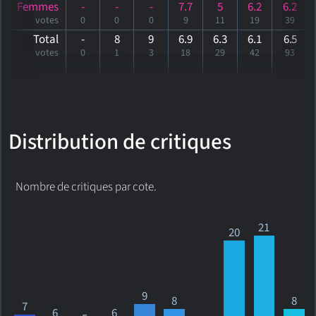
Femmes
-
-
-
7.7
5
6.2
6.2
votes
0
0
0
9
11
19
39
Total
-
8
9
6.9
6.3
6.1
6
.5
votes
0
1
3
18
29
42
93
Distribution de critiques
Nombre de critiques par cote.
21
20
9
8
8
7
6
6