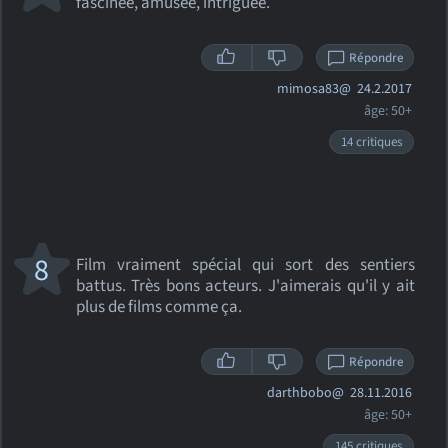
fascinée, amusée, intriguée.
Répondre
mimosa83@
24.2.2017
âge: 50+
14 critiques
8
Film vraiment spécial qui sort des sentiers
battus. Très bons acteurs. J'aimerais qu'il y ait
plus de films comme ça.
Répondre
darthbobo@
28.11.2016
âge: 50+
145 critiques