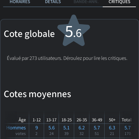
HORAIRES
DÉTAILS
BANDE-ANN.
CRITIQUES
5
.6
Cote globale
Évalué par 273 utilisateurs. Déroulez pour lire les critiques.
Cotes moyennes
Âge
1-12
13-17
18-25
26-35
36-49
50+
Total
Hommes
9
5.6
5.1
6.2
5.7
6.3
5.7
votes
2
24
39
32
51
21
170