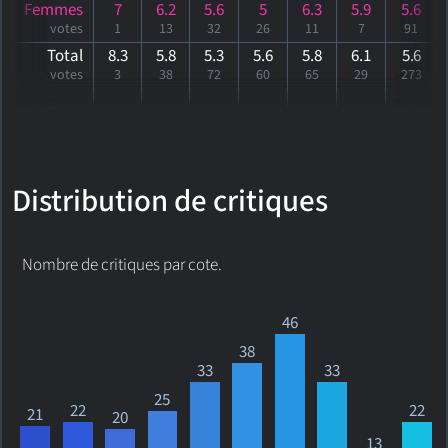
Femmes
7
6.2
5.6
5
6.3
5.9
5.6
votes
1
13
32
26
11
7
91
Total
8.3
5.8
5.3
5.6
5.8
6.1
5
.6
votes
3
38
72
60
65
29
273
Distribution de critiques
Nombre de critiques par cote.
46
38
33
33
25
22
22
21
20
13