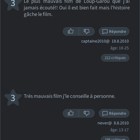
3
Le plus mauvais film de Loup-Garou que j'ai
jamais écouté!! Oui il est bien fait mais l'histoire
gâche le film.
Répondre
captaine2010@
18.8.2010
âge: 18-25
212 critiques
3
Très mauvais film j'le conseille à personne.
Répondre
never@
8.8.2010
âge: 13-17
198 critiques