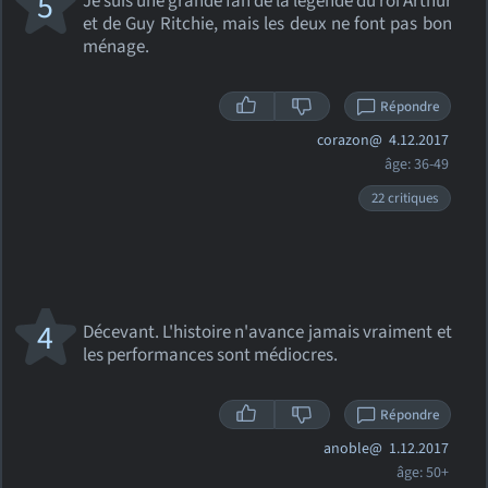
5
Je suis une grande fan de la légende du roi Arthur
et de Guy Ritchie, mais les deux ne font pas bon
ménage.
Répondre
corazon@
4.12.2017
âge: 36-49
22 critiques
4
Décevant. L'histoire n'avance jamais vraiment et
les performances sont médiocres.
Répondre
anoble@
1.12.2017
âge: 50+