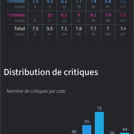
Hommes
7.5
9.3
6.1
7.7
7.4
6.8
7.2
votes
2
3
12
38
56
67
178
Femmes
-
10
8.1
8
8.1
7.4
7.8
votes
0
1
12
17
39
40
109
Total
7.5
9.5
7.1
7.8
7.7
7
7
.4
votes
2
4
24
55
95
107
287
Distribution de critiques
Nombre de critiques par cote.
75
55
44
40
38