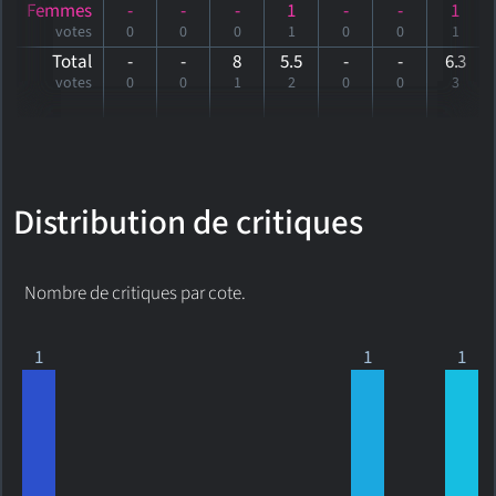
Femmes
-
-
-
1
-
-
1
votes
0
0
0
1
0
0
1
Total
-
-
8
5.5
-
-
6
.3
votes
0
0
1
2
0
0
3
Distribution de critiques
Nombre de critiques par cote.
1
1
1