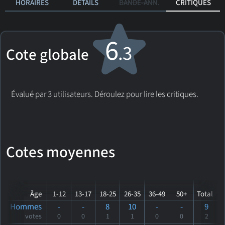
HORAIRES
DÉTAILS
BANDE-ANN.
CRITIQUES
6
.3
Cote globale
Évalué par 3 utilisateurs. Déroulez pour lire les critiques.
Cotes moyennes
Âge
1-12
13-17
18-25
26-35
36-49
50+
Total
Hommes
-
-
8
10
-
-
9
votes
0
0
1
1
0
0
2