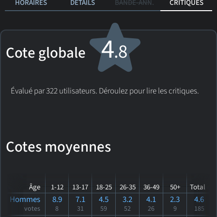
HORAIRES
DÉTAILS
BANDE-ANN.
CRITIQUES
4
.8
Cote globale
Évalué par 322 utilisateurs. Déroulez pour lire les critiques.
Cotes moyennes
Âge
1-12
13-17
18-25
26-35
36-49
50+
Total
Hommes
8.9
7.1
4.5
3.2
4.1
2.3
4.6
votes
8
31
59
52
26
9
185