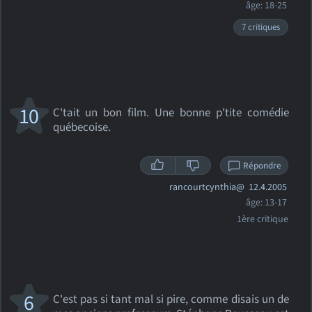
âge: 18-25
7 critiques
10
C'tait un bon film. Une bonne p'tite comédie
québecoise.
Répondre
rancourtcynthia@
12.4.2005
âge: 13-17
1ère critique
6
C'est pas si tant mal si pire, comme disais un de