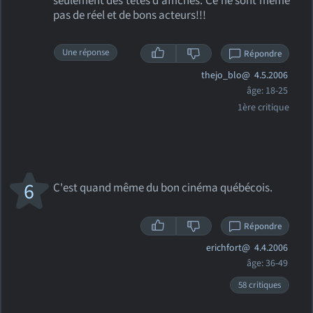
seulement des têtes d'affiches. Ce ne sont même
pas de réel et de bons acteurs!!!
Une réponse
Répondre
thejo_blo@
4.5.2006
âge: 18-25
1ère critique
6
C'est quand même du bon cinéma québécois.
Répondre
erichfort@
4.4.2006
âge: 36-49
58 critiques