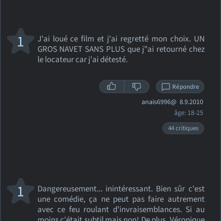
1
J'ai loué ce film et j'ai regretté mon choix. UN
GROS NAVET SANS PLUS que j"ai retourné chez
le locateur car j'ai détesté.
Répondre
anais6996@
8.9.2010
âge: 18-25
44 critiques
1
Dangereusement... inintéressant. Bien sûr c'est
une comédie, ça ne peut pas faire autrement
avec ce feu roulant d'invraisemblances. Si au
moins c'était subtil mais non! De plus, Véronique