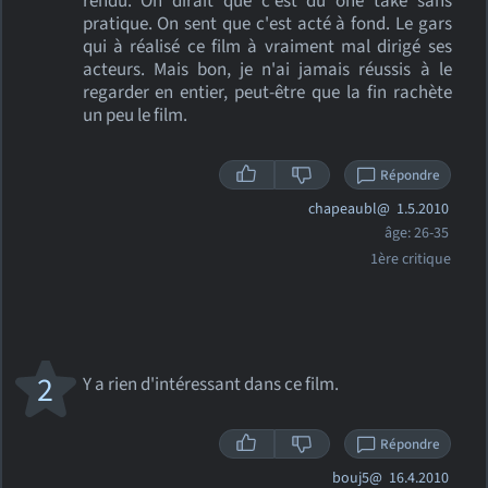
rendu. On dirait que c'est du one take sans
pratique. On sent que c'est acté à fond. Le gars
qui à réalisé ce film à vraiment mal dirigé ses
acteurs. Mais bon, je n'ai jamais réussis à le
regarder en entier, peut-être que la fin rachète
un peu le film.
Répondre
chapeaubl@
1.5.2010
âge: 26-35
1ère critique
2
Y a rien d'intéressant dans ce film.
Répondre
bouj5@
16.4.2010