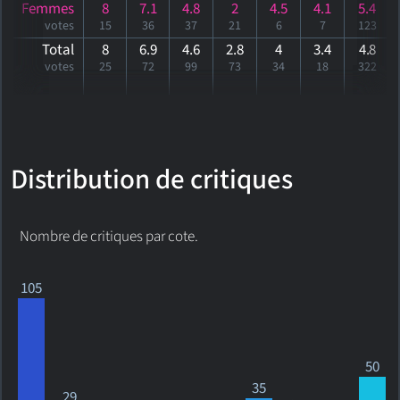
Femmes
8
7.1
4.8
2
4.5
4.1
5.4
votes
15
36
37
21
6
7
123
Total
8
6.9
4.6
2.8
4
3.4
4
.8
votes
25
72
99
73
34
18
322
Distribution de critiques
Nombre de critiques par cote.
105
50
35
29