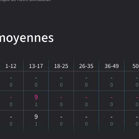
 moyennes
1-12
13-17
18-25
26-35
36-49
50
-
-
-
-
-
-
0
0
0
0
0
0
-
9
-
-
-
-
0
1
0
0
0
0
-
9
-
-
-
-
0
1
0
0
0
0