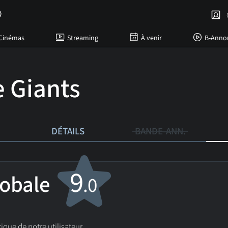
C
Cinémas
Streaming
À venir
B-Anno
e Giants
DÉTAILS
BANDE-ANN.
9
lobale
.0
ique de notre utilisateur.