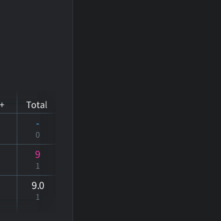
+
Total
-
0
9
1
9
.0
1