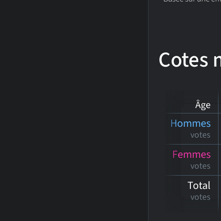
Cotes
Âge
Hommes
votes
Femmes
votes
Total
votes