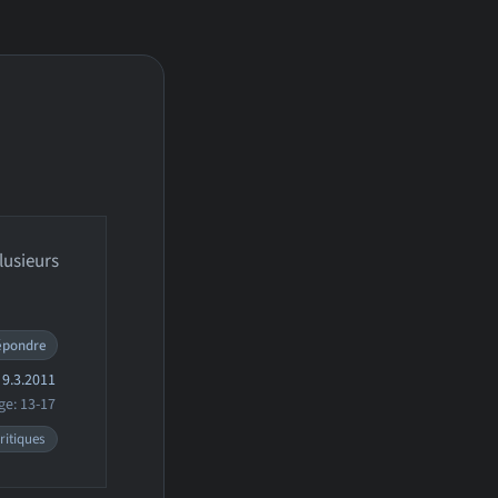
usieurs
épondre
9.3.2011
ge: 13-17
ritiques