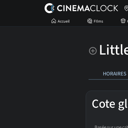
Accueil
FIlms
Littl
HORAIRES
Cote g
Basée sur une crit