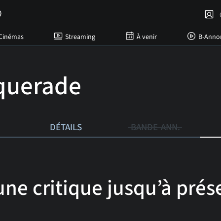
C
Cinémas
Streaming
À venir
B-Anno
querade
DÉTAILS
BANDE-ANN.
ne critique jusqu’à prése