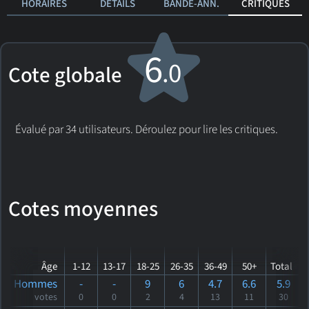
HORAIRES
DÉTAILS
BANDE-ANN.
CRITIQUES
6
.0
Cote globale
Évalué par 34 utilisateurs. Déroulez pour lire les critiques.
Cotes moyennes
Âge
1-12
13-17
18-25
26-35
36-49
50+
Total
Hommes
-
-
9
6
4.7
6.6
5.9
votes
0
0
2
4
13
11
30