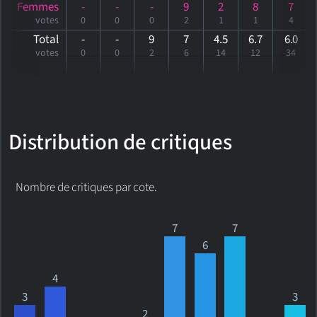
Femmes
-
-
-
9
2
8
7
votes
0
0
0
2
1
1
4
Total
-
-
9
7
4.5
6.7
6
.0
votes
0
0
2
6
14
12
34
Distribution de critiques
Nombre de critiques par cote.
7
7
6
4
3
3
2