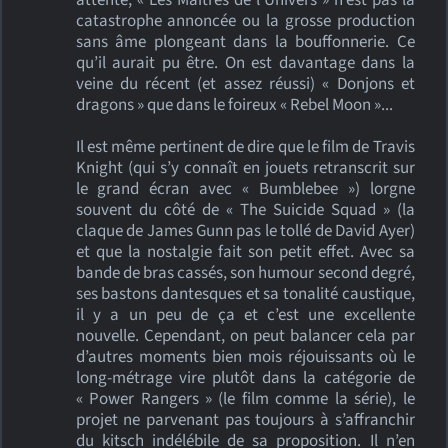
attente, « Les Maîtres de l’Univers » n’est pas la
catastrophe annoncée ou la grosse production
sans âme plongeant dans la bouffonnerie. Ce
qu’il aurait pu être. On est davantage dans la
veine du récent (et assez réussi) « Donjons et
dragons » que dans le foireux « Rebel Moon »...
Il est même pertinent de dire que le film de Travis
Knight (qui s’y connaît en jouets retranscrit sur
le grand écran avec « Bumblebee ») lorgne
souvent du côté de « The Suicide Squad » (la
claque de James Gunn pas le tollé de David Ayer)
et que la nostalgie fait son petit effet. Avec sa
bande de bras cassés, son humour second degré,
ses bastons dantesques et sa tonalité caustique,
il y a un peu de ça et c’est une excellente
nouvelle. Cependant, on peut balancer cela par
d’autres moments bien mois réjouissants où le
long-métrage vire plutôt dans la catégorie de
« Power Rangers » (le film comme la série), le
projet ne parvenant pas toujours à s’affranchir
du kitsch indélébile de sa proposition. Il n’en