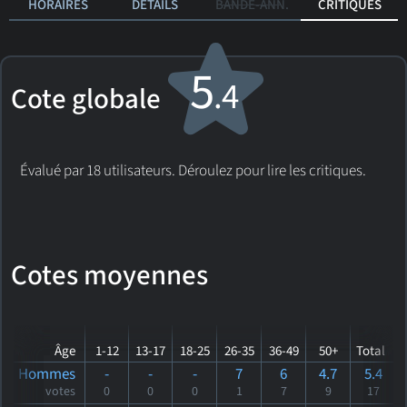
HORAIRES
DÉTAILS
BANDE-ANN.
CRITIQUES
5
.4
Cote globale
Évalué par 18 utilisateurs. Déroulez pour lire les critiques.
Cotes moyennes
Âge
1-12
13-17
18-25
26-35
36-49
50+
Total
Hommes
-
-
-
7
6
4.7
5.4
votes
0
0
0
1
7
9
17