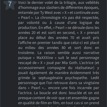
7
Voici le dernier volet de la trilogie, aux velléités
d’hommage aux slashers de différentes époques,
entamée par Ty West avec « X » et continuée avec
« Pearl ». La chronologie n’a pas été respectée,
par volonté ou à cause d’une logique de
production. En effet, « Pearl » se déroule dans les
années 20 et est sorti en second, « X » prenait
place au début des années 70 et avait pris
l’affiche en premier tandis que celui-ci est placé
au milieu des années 80 et sort donc en
troisième. La raison semble aussi narrative
puisque « MaXXXine » suit le seul personnage
rescapé de « X » joué par Mia Goth. L’actrice (et
accessoirement compagne du réalisateur) y
jouait également de manière évidemment très
grimée la septuagénaire psychopathe. Ledit
personnage que l’on retrouve dans sa vingtaine
dans « Pearl »... encore une fois incarnée par
l’actrice. La boucle est donc bouclée et on est
presque content de voir que cet ensemble gagne
en qualité de film en film, en tout cas si on prend