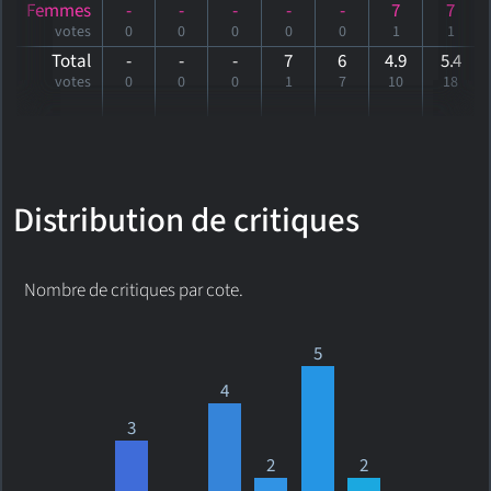
Femmes
-
-
-
-
-
7
7
votes
0
0
0
0
0
1
1
Total
-
-
-
7
6
4.9
5
.4
votes
0
0
0
1
7
10
18
Distribution de critiques
Nombre de critiques par cote.
5
4
3
2
2