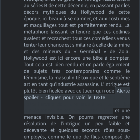
au séries B de cette décennie, en passant par les
décors mythiques du Hollywood de cette
époque, ici beaux à se damner, et aux costumes
et maquillages tout est parfaitement rendu. La
métaphore laissant entendre que ces collines
avalent et recrachent tous ces comédiens venus
tenter leur chance est similaire à celle de la mine
et des mineurs du « Germinal » de Zola.
Hollywood est ici encore une bête à dompter.
Tout cela est bien rendu et on parle également
de sujets très contemporains comme le
féminisme, la masculinité toxique et le septième
art en tant qu’industrie assassine. L’intrigue est
plutôt bien ficelée avec ce tueur qui rode
Alerte
spoiler - cliquez pour voir le texte
tandis que
notre héroïne doit faire face à son passé (les
conséquences de ses actes dans « X »)
et une
menace invisible. On pourra regretter une
résolution de l’intrigue un peu faible et
décevante et quelques seconds rôles sous-
employés, comme le duo de flics composé de