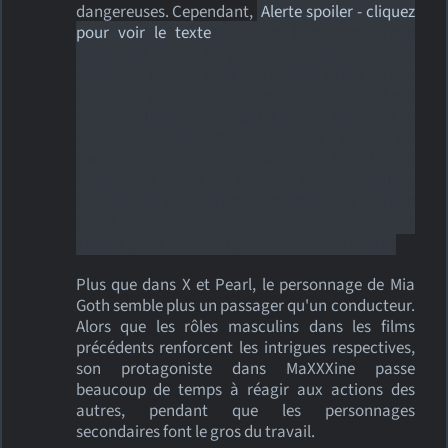
dangereuses. Cependant,
Alerte spoiler - cliquez
pour voir le texte
au fur et à mesure qu'elle
s'implique dans le projet de film qu'elle a
décroché, Maxine perd une grande partie de son
éclat. En présence de la réalisatrice Elizabeth
Bender (Elizabeth Debicki), l'actrice en herbe se
montre soumise et connaît sa place. En
revanche, face au détective privé John Labat,
Maxine est défiée et refuse d'être manipulée,
tout en sachant qu'il peut mettre fin à sa carrière
avant même qu'elle ne commence, devenant
ainsi la proie dans leur jeu de chat et de souris.
Plus que dans X et Pearl, le personnage de Mia
Goth semble plus un passager qu'un conducteur.
Alors que les rôles masculins dans les films
précédents renforcent les intrigues respectives,
son protagoniste dans MaXXXine passe
beaucoup de temps à réagir aux actions des
autres, pendant que les personnages
secondaires font le gros du travail.