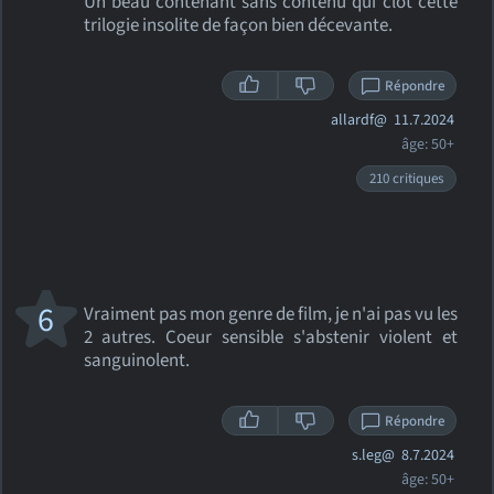
Un beau contenant sans contenu qui clôt cette
trilogie insolite de façon bien décevante.
Répondre
allardf@
11.7.2024
âge: 50+
210 critiques
6
Vraiment pas mon genre de film, je n'ai pas vu les
2 autres. Coeur sensible s'abstenir violent et
sanguinolent.
Répondre
s.leg@
8.7.2024
âge: 50+