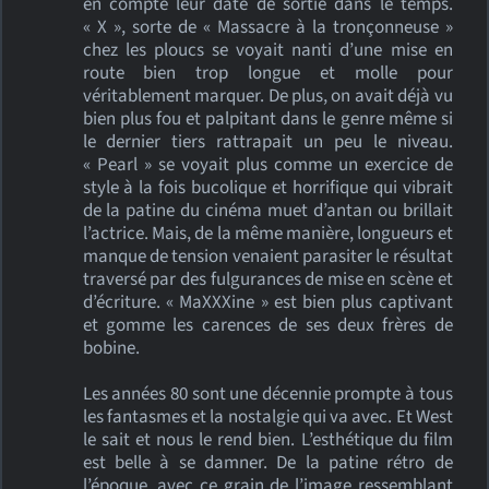
en compte leur date de sortie dans le temps.
« X », sorte de « Massacre à la tronçonneuse »
chez les ploucs se voyait nanti d’une mise en
route bien trop longue et molle pour
véritablement marquer. De plus, on avait déjà vu
bien plus fou et palpitant dans le genre même si
le dernier tiers rattrapait un peu le niveau.
« Pearl » se voyait plus comme un exercice de
style à la fois bucolique et horrifique qui vibrait
de la patine du cinéma muet d’antan ou brillait
l’actrice. Mais, de la même manière, longueurs et
manque de tension venaient parasiter le résultat
traversé par des fulgurances de mise en scène et
d’écriture. « MaXXXine » est bien plus captivant
et gomme les carences de ses deux frères de
bobine.
Les années 80 sont une décennie prompte à tous
les fantasmes et la nostalgie qui va avec. Et West
le sait et nous le rend bien. L’esthétique du film
est belle à se damner. De la patine rétro de
l’époque, avec ce grain de l’image ressemblant