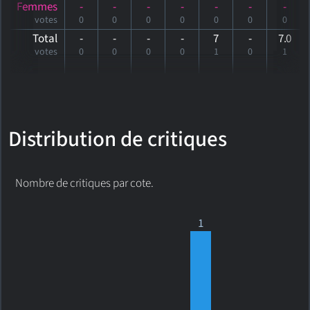
Femmes
-
-
-
-
-
-
-
votes
0
0
0
0
0
0
0
Total
-
-
-
-
7
-
7
.0
votes
0
0
0
0
1
0
1
Distribution de critiques
Nombre de critiques par cote.
1