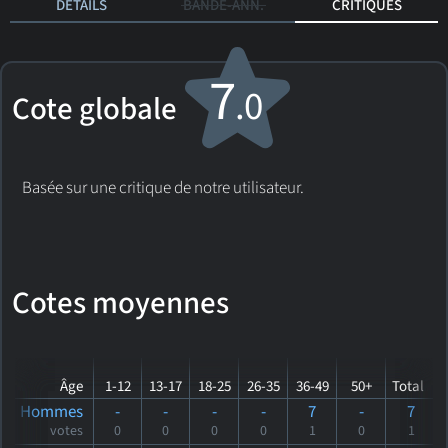
DÉTAILS
BANDE-ANN.
CRITIQUES
7
.0
Cote globale
Basée sur une critique de notre utilisateur.
Cotes moyennes
Âge
1-12
13-17
18-25
26-35
36-49
50+
Total
Hommes
-
-
-
-
7
-
7
votes
0
0
0
0
1
0
1