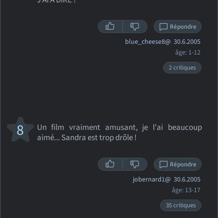
J'AI À DIRE !
Répondre
blue_cheese8@
30.6.2005
âge: 1-12
2 critiques
8
Un film vraiment amusant, je l'ai beaucoup
aimé... Sandra est trop drôle !
Répondre
jobernard1@
30.6.2005
âge: 13-17
35 critiques