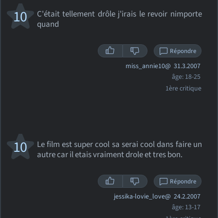
10
C'était tellement drôle j'irais le revoir nimporte
quand
Répondre
miss_annie10@
31.3.2007
âge: 18-25
1ère critique
10
Le film est super cool sa serai cool dans faire un
autre car il etais vraiment drole et tres bon.
Répondre
jessika-lovie_love@
24.2.2007
âge: 13-17