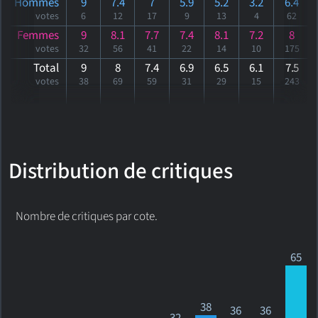
Hommes
9
7.4
7
5.9
5.2
3.2
6.4
votes
6
12
17
9
13
4
62
Femmes
9
8.1
7.7
7.4
8.1
7.2
8
votes
32
56
41
22
14
10
175
Total
9
8
7.4
6.9
6.5
6.1
7
.5
votes
38
69
59
31
29
15
243
Distribution de critiques
Nombre de critiques par cote.
65
38
36
36