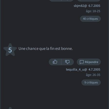
sbjm82@
6.7.2005
âge: 18-25
40 critiques
5
Une chance que la fin est bonne.
Répondre
tequilla_4_u@
4.7.2005
âge: 26-35
9 critiques