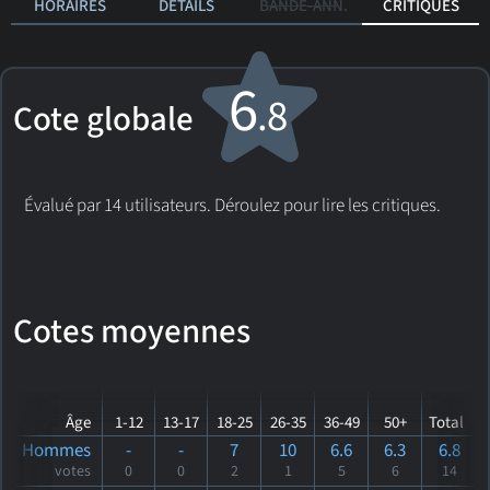
HORAIRES
DÉTAILS
BANDE-ANN.
CRITIQUES
6
.8
Cote globale
Évalué par 14 utilisateurs. Déroulez pour lire les critiques.
Cotes moyennes
Âge
1-12
13-17
18-25
26-35
36-49
50+
Total
Hommes
-
-
7
10
6.6
6.3
6.8
votes
0
0
2
1
5
6
14