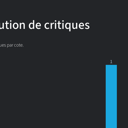
ution de critiques
ues par cote.
1