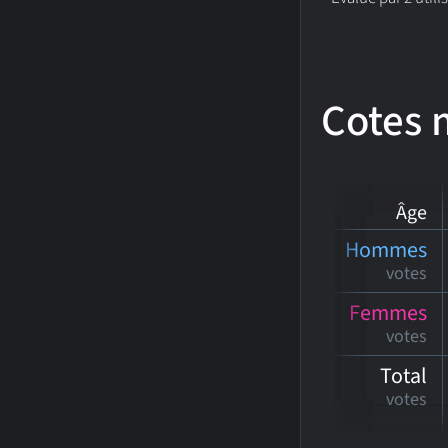
Cotes
Âge
Hommes
votes
Femmes
votes
Total
votes