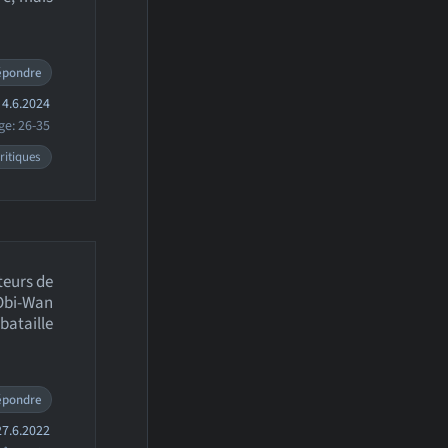
épondre
4.6.2024
ge: 26-35
ritiques
teurs de
 Obi-Wan
bataille
épondre
7.6.2022