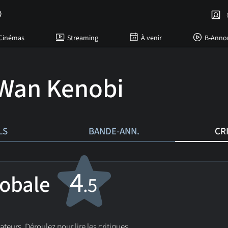
C
Cinémas
Streaming
À venir
B-Anno
Wan Kenobi
LS
BANDE-ANN.
CR
4
lobale
.5
sateurs. Déroulez pour lire les critiques.