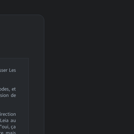
sser Les
odes, et
ssion de
direction
 Leia au
"oui, ça
ère, mais