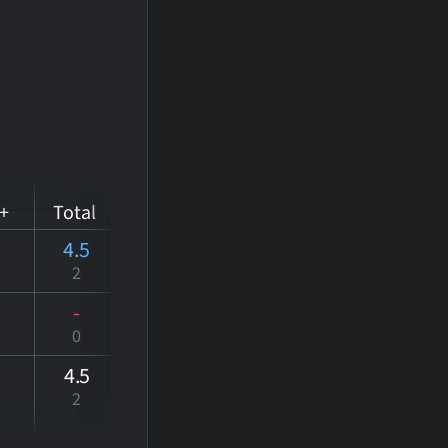
+
Total
4.5
2
-
0
4
.5
2