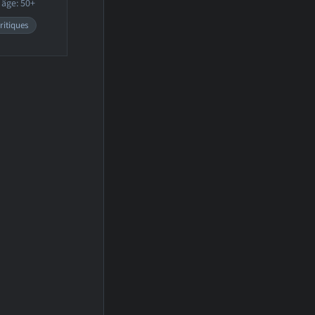
âge: 50+
ritiques