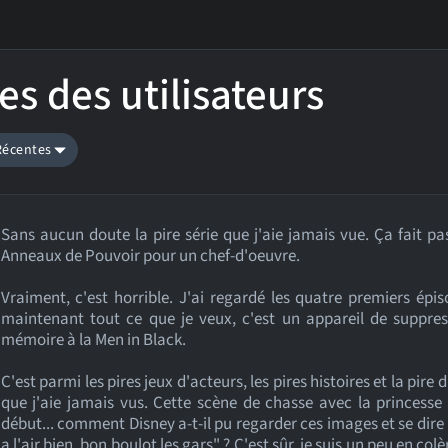
es des utilisateurs
 Récentes
Sans aucun doute la pire série que j'aie jamais vue. Ça fait pa
Anneaux de Pouvoir pour un chef-d'oeuvre.
Vraiment, c'est horrible. J'ai regardé les quatre premiers épis
maintenant tout ce que je veux, c'est un appareil de suppre
mémoire à la Men in Black.
C'est parmi les pires jeux d'acteurs, les pires histoires et la pire 
que j'aie jamais vus. Cette scène de chasse avec la princesse
début... comment Disney a-t-il pu regarder ces images et se dire 
a l'air bien, bon boulot les gars" ? C'est sûr, je suis un peu en col