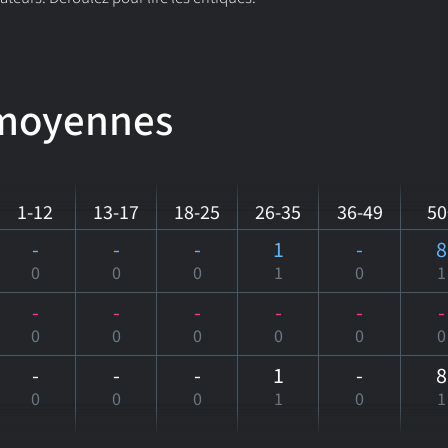
 moyennes
1-12
13-17
18-25
26-35
36-49
50
-
-
-
1
-
8
0
0
0
1
0
1
-
-
-
-
-
-
0
0
0
0
0
0
-
-
-
1
-
8
0
0
0
1
0
1