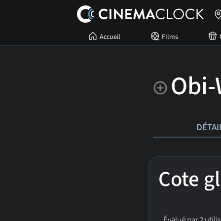
Accueil
FIlms
Obi-
DÉTAI
Cote g
Évalué par 2 utili