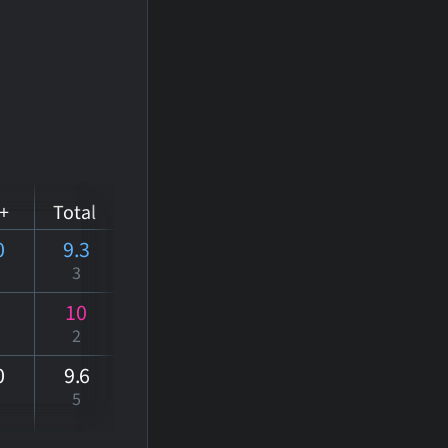
+
Total
0
9.3
3
10
2
0
9
.6
5