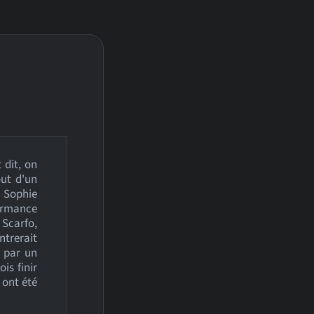
 dit, on
out d'un
 Sophie
ormance
 Scarfo,
ontrerait
s par un
ois finir
 ont été