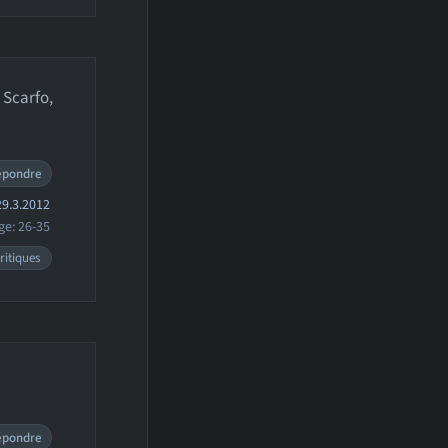
 Scarfo,
épondre
9.3.2012
ge: 26-35
ritiques
épondre