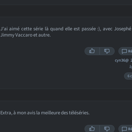
J'ai aimé cette série là quand elle est passée :), avec Josephé
Jimmy Vaccaro et autre.
R
cyn36@
2
â
6 c
Extra, à mon avis la meilleure des téléséries.
R