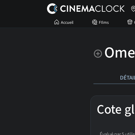
Accueil
FIlms
Omer
DÉTAI
Cote g
Évalué par 5 utili