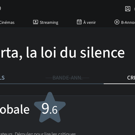
C
Cinémas
Streaming
À venir
B-Anno
ta, la loi du silence
LS
BANDE-ANN.
CR
9
lobale
.6
sateurs. Déroulez pour lire les critiques.