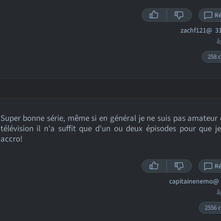
R
zachf121@
31
â
258 c
Super bonne série, même si en général je ne suis pas amateur 
télévision il n'a suffit que d'un ou deux épisodes pour que 
accro!
R
capitainenemo@
â
2556 c