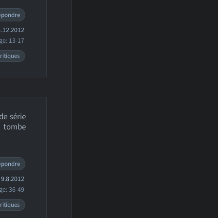
épondre
.12.2012
ge: 13-17
ritiques
de série
je tombe
épondre
9.8.2012
ge: 36-49
ritiques