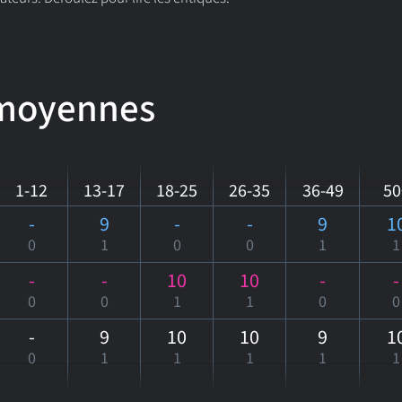
 moyennes
1-12
13-17
18-25
26-35
36-49
50
-
9
-
-
9
1
0
1
0
0
1
1
-
-
10
10
-
-
0
0
1
1
0
0
-
9
10
10
9
1
0
1
1
1
1
1