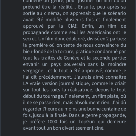
connerie du genre, pour justifier un film qu'on
prétend être la réalité... Ensuite, peu après sa
sortie au cinéma, on apprenait que le scénario
avait été modifié plusieurs fois et finalement
approuvé par la CIA!! Enfin, un film de
propagande comme seul les Américains ont le
secret. Un film donc édulcoré, divisé en 2 parties:
la première où on tente de nous convaincre du
bien-fondé de la torture, pratique condamné par
tout les traités de Genève et la seconde partie:
envahir un pays souverain sans la moindre
vergogne... et le tout a été approuvé, comme je
l'ai dit précédemment. J'aurais aimé connaitre
LA vraie version journalistique, comme le criait
sur tout les toits la réalisatrice, depuis le tout
début du tournage. Finalement, un film plate, où
il ne se passe rien, mais absolument rien. J'ai dû
regarder l'heure au moins une bonne centaine de
fois, jusqu'à la finale. Dans le genre propagande,
je préfère 1000 fois un TopGun qui demeure
avant tout un bon divertissement ciné.