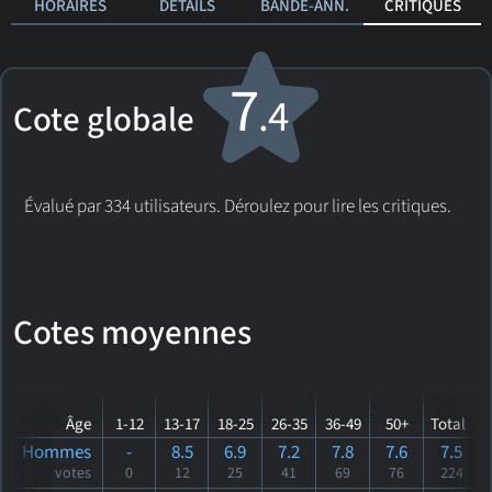
HORAIRES
DÉTAILS
BANDE-ANN.
CRITIQUES
7
.4
Cote globale
Évalué par 334 utilisateurs. Déroulez pour lire les critiques.
Cotes moyennes
Âge
1-12
13-17
18-25
26-35
36-49
50+
Total
Hommes
-
8.5
6.9
7.2
7.8
7.6
7.5
votes
0
12
25
41
69
76
224