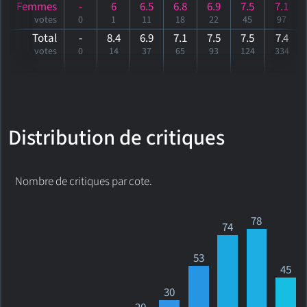
Femmes
-
6
6.5
6.8
6.9
7.5
7.1
votes
0
1
11
18
22
45
97
Total
-
8.4
6.9
7.1
7.5
7.5
7
.4
votes
0
14
37
65
93
124
334
Distribution de critiques
Nombre de critiques par cote.
78
74
53
45
30