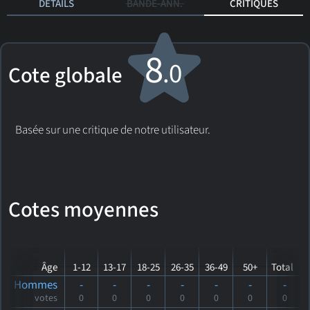
DÉTAILS
BANDE-ANN.
CRITIQUES
8
.0
Cote globale
Basée sur une critique de notre utilisateur.
Cotes moyennes
Âge
1-12
13-17
18-25
26-35
36-49
50+
Total
Hommes
-
-
-
-
-
-
-
votes
0
0
0
0
0
0
0