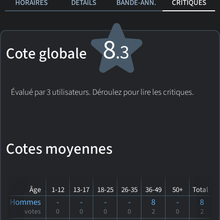
HORAIRES
DÉTAILS
BANDE-ANN.
CRITIQUES
8
.3
Cote globale
Évalué par 3 utilisateurs. Déroulez pour lire les critiques.
Cotes moyennes
Âge
1-12
13-17
18-25
26-35
36-49
50+
Total
Hommes
-
-
-
-
8
-
8
votes
0
0
0
0
2
0
2