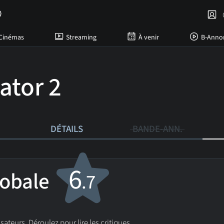
C
Cinémas
Streaming
À venir
B-Anno
ator 2
DÉTAILS
BANDE-ANN.
6
lobale
.7
isateurs. Déroulez pour lire les critiques.