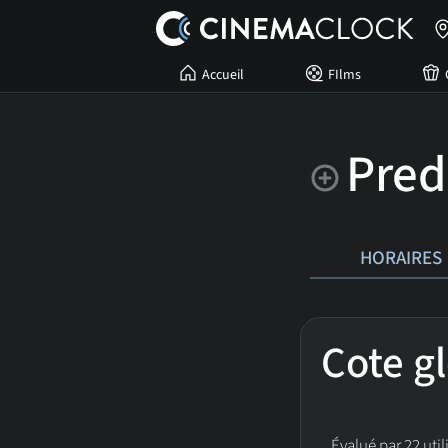
Accueil
FIlms
Pred
HORAIRES
Cote g
Évalué par 22 util