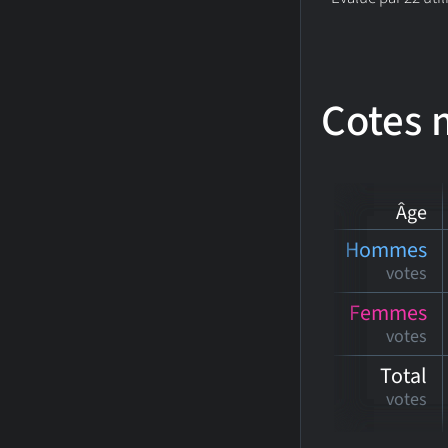
Cotes
Âge
Hommes
votes
Femmes
votes
Total
votes