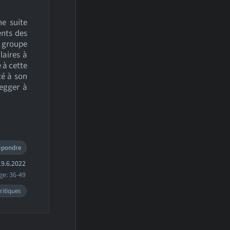
ne suite
ents des
u groupe
laires à
 à cette
té à son
egger à
épondre
9.6.2022
ge: 36-49
ritiques