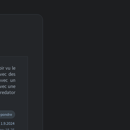
ir vu le
avec des
 avec un
avec une
Predator
épondre
1.9.2024