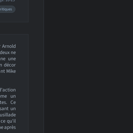
ge: 18-25
ritiques
r Arnold
 deux ne
enne une
un décor
ant Mike
'action
même un
tes. Ce
isant un
sillade
ce qu'il
me après