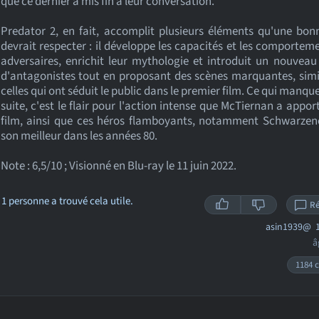
que ce dernier a mis fin à leur conversation.
Predator 2, en fait, accomplit plusieurs éléments qu'une bon
devrait respecter : il développe les capacités et les comportem
adversaires, enrichit leur mythologie et introduit un nouvea
d'antagonistes tout en proposant des scènes marquantes, simi
celles qui ont séduit le public dans le premier film. Ce qui manque
suite, c'est le flair pour l'action intense que McTiernan a appor
film, ainsi que ces héros flamboyants, notamment Schwarzen
son meilleur dans les années 80.
Note : 6,5/10 ; Visionné en Blu-ray le 11 juin 2022.
1 personne a trouvé cela utile.
R
asin1939@
1
â
1184 c