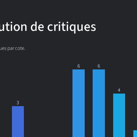
ution de critiques
ues par cote.
6
6
4
3