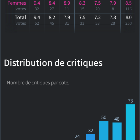
Femmes
9.4
8.4
8.9
8.3
7.5
7.9
8.5
votes
32
27
11
15
20
8
116
Total
9.4
8.2
7.9
7.5
7.2
7.3
8
.0
votes
52
45
31
33
53
28
250
Distribution de critiques
Nombre de critiques par cote.
73
50
48
32
24