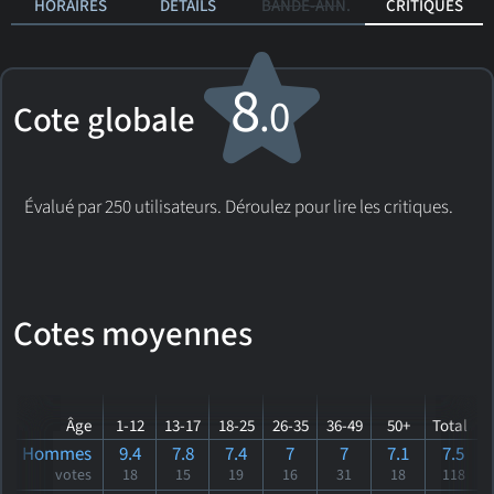
HORAIRES
DÉTAILS
BANDE-ANN.
CRITIQUES
8
.0
Cote globale
Évalué par 250 utilisateurs. Déroulez pour lire les critiques.
Cotes moyennes
Âge
1-12
13-17
18-25
26-35
36-49
50+
Total
Hommes
9.4
7.8
7.4
7
7
7.1
7.5
votes
18
15
19
16
31
18
118