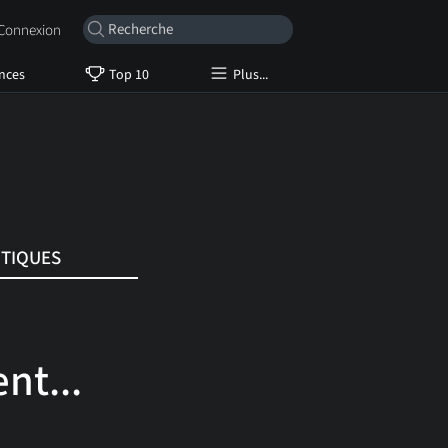
onnexion
nces
Top 10
Plus...
ITIQUES
nt...