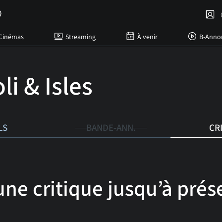
C
Cinémas
Streaming
À venir
B-Anno
li & Isles
LS
BANDE-ANN.
CR
ne critique jusqu’à prése