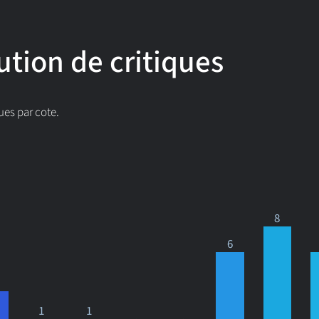
ution de critiques
ues par cote.
8
6
1
1