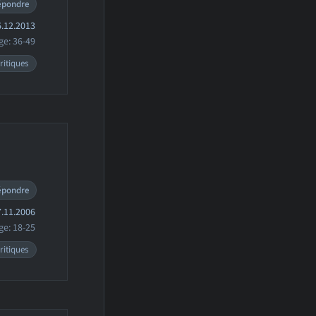
épondre
.12.2013
ge: 36-49
ritiques
épondre
.11.2006
ge: 18-25
ritiques