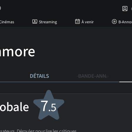
C
Cinémas
Streaming
À venir
B-Anno
hmore
DÉTAILS
BANDE-ANN.
7
lobale
.5
isateurs. Déroulez pour lire les critiques.