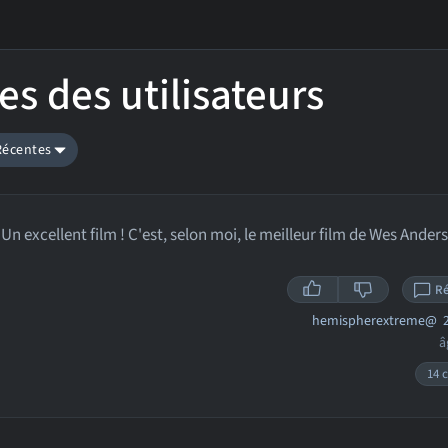
es des utilisateurs
 Récentes
Un excellent film ! C'est, selon moi, le meilleur film de Wes Ander
R
hemispherextreme@
2
â
14 c