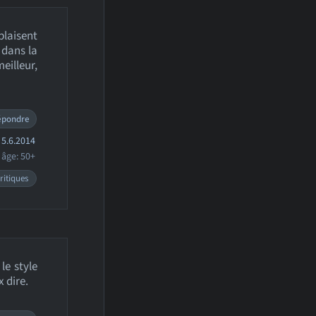
plaisent
 dans la
eilleur,
épondre
5.6.2014
âge: 50+
ritiques
le style
 dire.