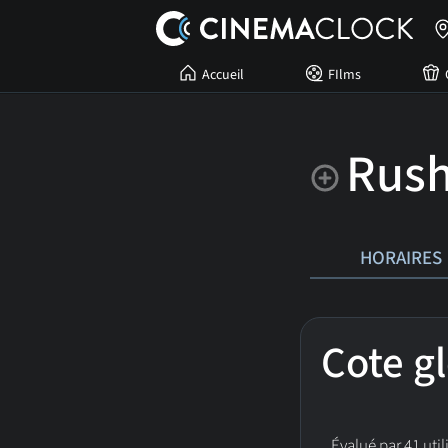
Accueil
FIlms
Rus
HORAIRES
Cote g
Évalué par 41 util