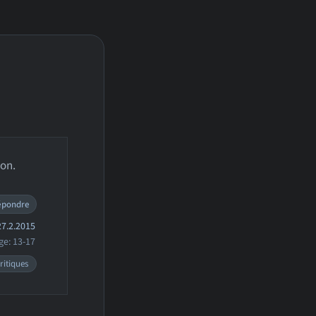
son.
épondre
7.2.2015
ge: 13-17
ritiques