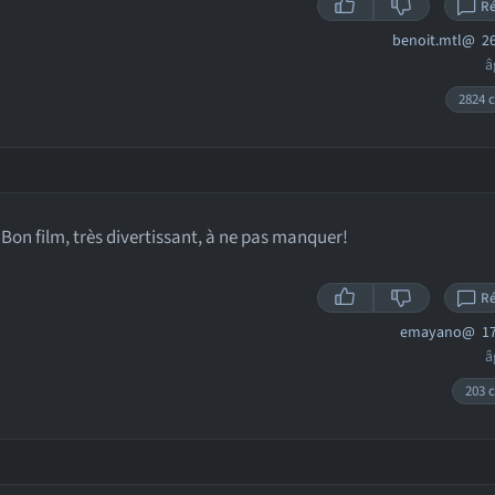
R
benoit.mtl@
26
â
2824 c
Bon film, très divertissant, à ne pas manquer!
R
emayano@
17
â
203 c