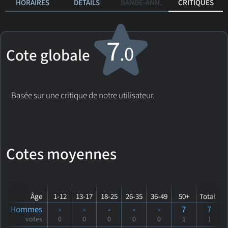
HORAIRES
DÉTAILS
BANDE-ANN.
CRITIQUES
7
.0
Cote globale
Basée sur une critique de notre utilisateur.
Cotes moyennes
Âge
1-12
13-17
18-25
26-35
36-49
50+
Total
Hommes
-
-
-
-
-
7
7
votes
0
0
0
0
0
1
1