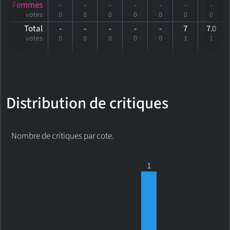
Femmes
-
-
-
-
-
-
-
votes
0
0
0
0
0
0
0
Total
-
-
-
-
-
7
7
.0
votes
0
0
0
0
0
1
1
Distribution de critiques
Nombre de critiques par cote.
1