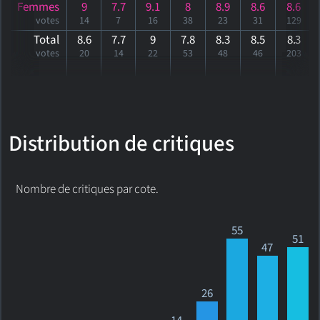
Femmes
9
7.7
9.1
8
8.9
8.6
8.6
votes
14
7
16
38
23
31
129
Total
8.6
7.7
9
7.8
8.3
8.5
8
.3
votes
20
14
22
53
48
46
203
Distribution de critiques
Nombre de critiques par cote.
55
51
47
26