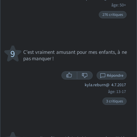
âge: 50+
276 critiques
9
C'est vraiment amusant pour mes enfants, à ne
pas manquer !
Répondre
kyla.reburn@
4.7.2017
âge: 13-17
3 critiques