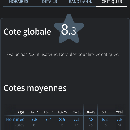
HORAIRES
DÉTAILS
BANDE-ANN.
CRITIQUES
8
.3
Cote globale
Évalué par 203 utilisateurs. Déroulez pour lire les critiques.
Cotes moyennes
Âge
1-12
13-17
18-25
26-35
36-49
50+
Total
Hommes
7.8
7.7
8.5
7.1
7.8
8.2
7.8
votes
6
7
6
15
25
15
74