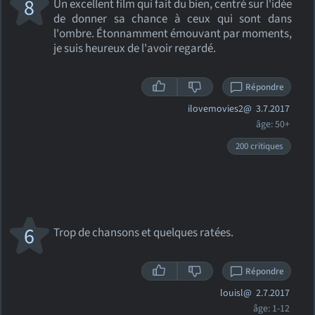
8
Un excellent film qui fait du bien, centré sur l'idée
de donner sa chance à ceux qui sont dans
l'ombre. Étonnamment émouvant par moments,
je suis heureux de l'avoir regardé.
Répondre
ilovemovies2@
3.7.2017
âge: 50+
200 critiques
6
Trop de chansons et quelques ratées.
Répondre
louisl@
2.7.2017
âge: 1-12