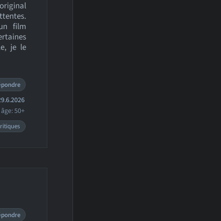
original
ttentes.
un film
ertaines
, je le
épondre
9.6.2026
âge: 50+
ritiques
épondre