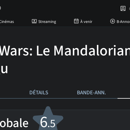
C
Cinémas
Streaming
À venir
B-Anno
 Wars: Le Mandalorian
gu
DÉTAILS
BANDE-ANN.
6
lobale
.5