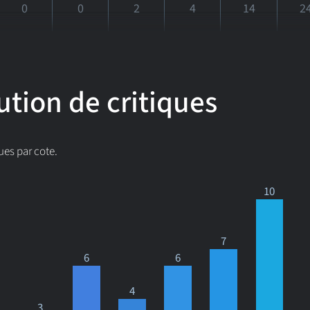
0
0
2
4
14
2
ution de critiques
ues par cote.
10
7
6
6
4
3