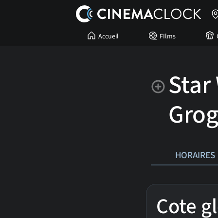
Accueil
FIlms
Star
Gro
HORAIRES
Cote g