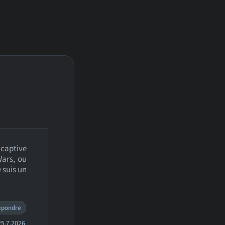
 captive
Wars, ou
 suis un
épondre
5.7.2026