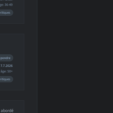
ge: 36-49
ritiques
épondre
7.7.2026
âge: 50+
ritiques
i abordé