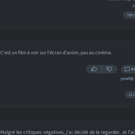
â
789 c
C'est un film à voir sur l'écran d'avion, pas au cinéma.
R
yosef@
21 c
Malgré les critiques négatives, j'ai décidé de le regarder. Je l'a