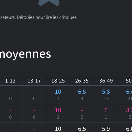
isateurs. Déroulez pour lire les critiques.
 moyennes
1-12
13-17
18-25
26-35
36-49
50
-
-
10
6.5
5.8
6.
0
0
1
4
13
2
-
-
10
-
6
8.
0
0
1
0
1
3
-
-
10
6.5
5.9
6.