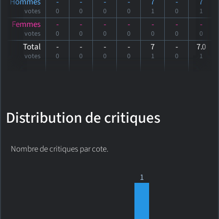
Hommes
-
-
-
-
7
-
7
votes
0
0
0
0
1
0
1
Femmes
-
-
-
-
-
-
-
votes
0
0
0
0
0
0
0
Total
-
-
-
-
7
-
7
.0
votes
0
0
0
0
1
0
1
Distribution de critiques
Nombre de critiques par cote.
1