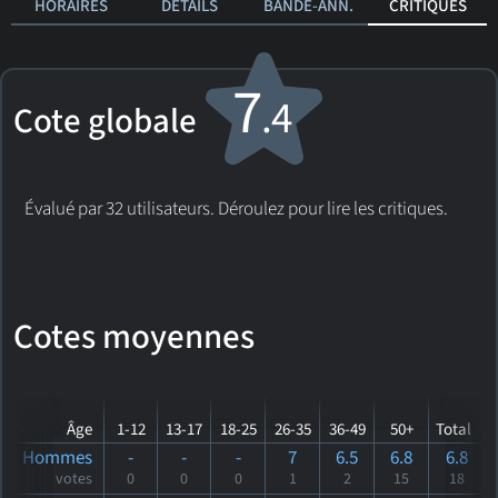
HORAIRES
DÉTAILS
BANDE-ANN.
CRITIQUES
7
.4
Cote globale
Évalué par 32 utilisateurs. Déroulez pour lire les critiques.
Cotes moyennes
Âge
1-12
13-17
18-25
26-35
36-49
50+
Total
Hommes
-
-
-
7
6.5
6.8
6.8
votes
0
0
0
1
2
15
18