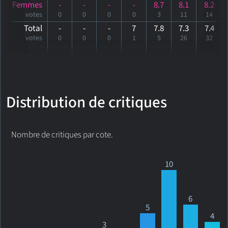
Femmes
-
-
-
-
8.7
8.1
8.2
votes
0
0
0
0
3
11
14
Total
-
-
-
7
7.8
7.3
7
.4
votes
0
0
0
1
5
26
32
Distribution de critiques
Nombre de critiques par cote.
10
6
5
4
3