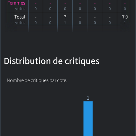
Femmes
-
-
-
-
-
-
-
votes
0
0
0
0
0
0
0
Total
-
-
7
-
-
-
7
.0
votes
0
0
1
0
0
0
1
Distribution de critiques
Nombre de critiques par cote.
1