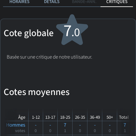
HORAIRES
DÉTAILS
BANDE-ANN.
CRITIQUES
7
.0
Cote globale
Basée sur une critique de notre utilisateur.
Cotes moyennes
Âge
1-12
13-17
18-25
26-35
36-49
50+
Total
Hommes
-
-
7
-
-
-
7
votes
0
0
1
0
0
0
1