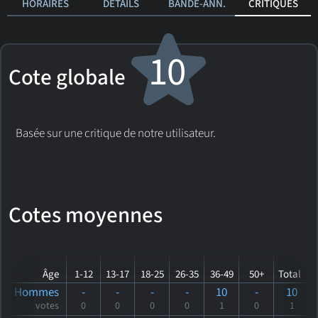
HORAIRES
DÉTAILS
BANDE-ANN.
CRITIQUES
10
Cote globale
Basée sur une critique de notre utilisateur.
Cotes moyennes
Âge
1-12
13-17
18-25
26-35
36-49
50+
Total
Hommes
-
-
-
-
10
-
10
votes
0
0
0
0
1
0
1