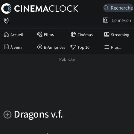
Connexion
FIlms
Accueil
Cinémas
Streaming
À venir
B-Annonces
Top 10
Plus...
Dragons v.f.