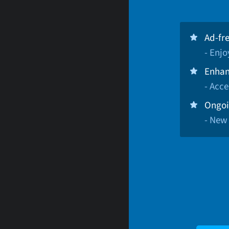
Ad-fr
- Enj
Enhan
- Acce
Ongoi
- New