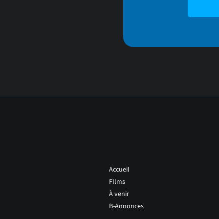
Accueil
FIlms
À venir
B-Annonces