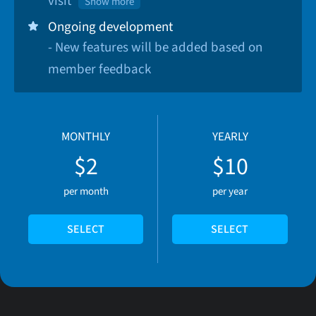
visit
Show more
Ongoing development
- New features will be added based on
member feedback
MONTHLY
YEARLY
$2
$10
per month
per year
SELECT
SELECT