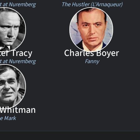
 at Nuremberg
The Hustler (L'Arnaqueur)
er Tracy
Charles Boyer
 at Nuremberg
Fanny
 Whitman
e Mark