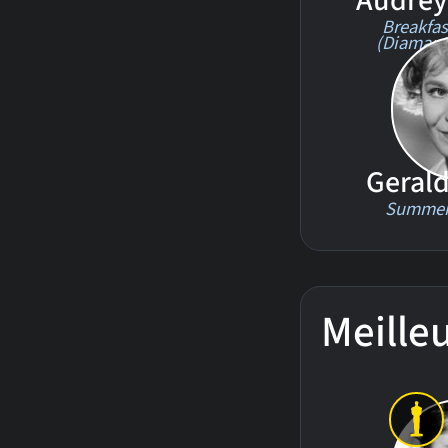
Audrey
Breakfast
(Diamant
Geral
Summer
Meille