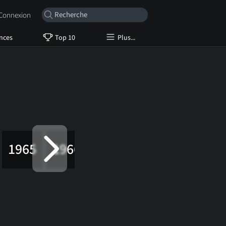
onnexion
nces
Top 10
Plus...
1965
1966
1967
1968
1969