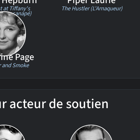
 Hepburn
Piper Laurie
 at Tiffany's
The Hustler (L'Arnaqueur)
s sur canapé)
dine Page
 and Smoke
ur acteur de soutien