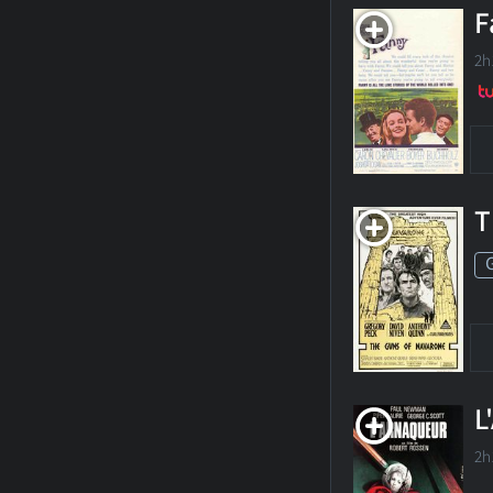
F
2h
T
L
2h