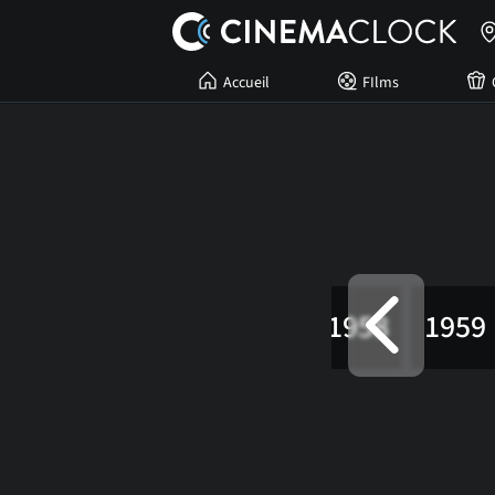
Accueil
FIlms
1955
1956
1957
1958
1959