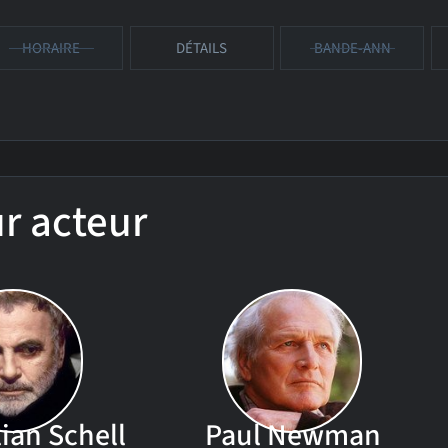
HORAIRE
DÉTAILS
BANDE-ANN
ur acteur
ian Schell
Paul Newman