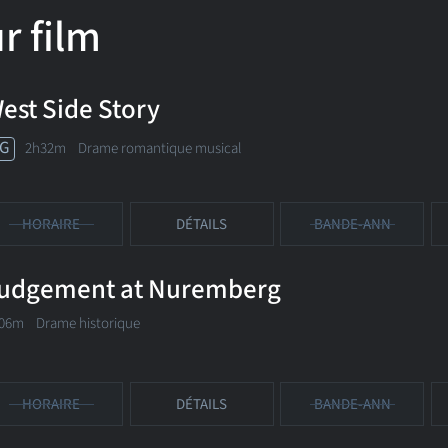
r film
est Side Story
G
2h32m Drame romantique musical
HORAIRE
DÉTAILS
BANDE-ANN
udgement at Nuremberg
06m Drame historique
HORAIRE
DÉTAILS
BANDE-ANN