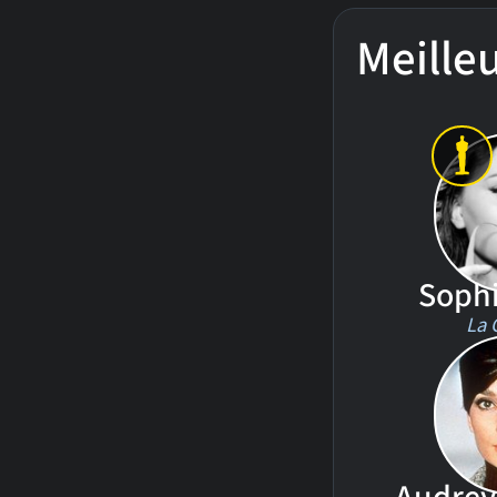
Meilleu
Sophi
La 