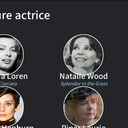
re actrice
a Loren
Natalie Wood
Ciociara
Splendor in the Grass