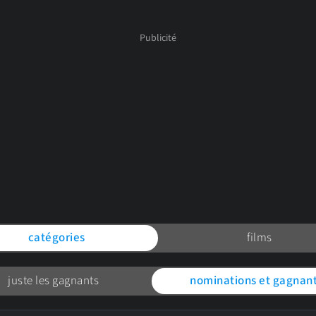
catégories
films
juste les gagnants
nominations et gagnan