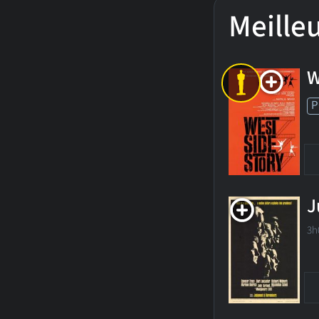
Meilleu
W
P
J
3h