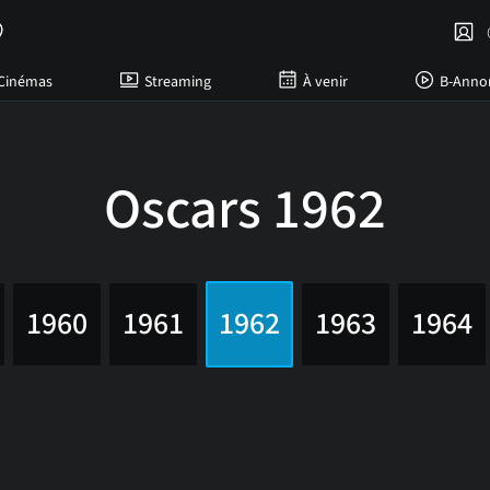
C
Cinémas
Streaming
À venir
B-Anno
Oscars 1962
1960
1961
1962
1963
1964