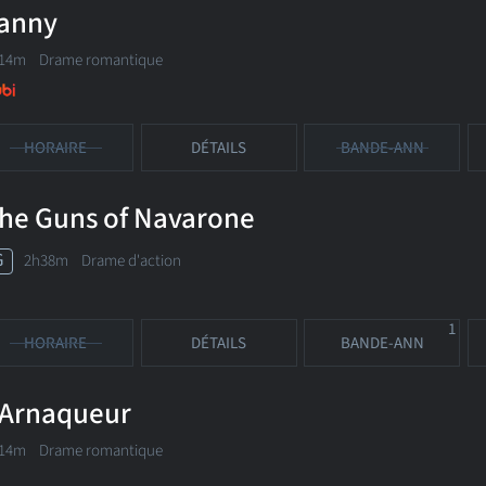
anny
14m Drame romantique
HORAIRE
DÉTAILS
BANDE-ANN
he Guns of Navarone
G
2h38m Drame d'action
1
HORAIRE
DÉTAILS
BANDE-ANN
'Arnaqueur
14m Drame romantique