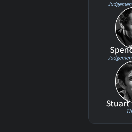
Judgement
Spenc
Judgement
Stuart
Th