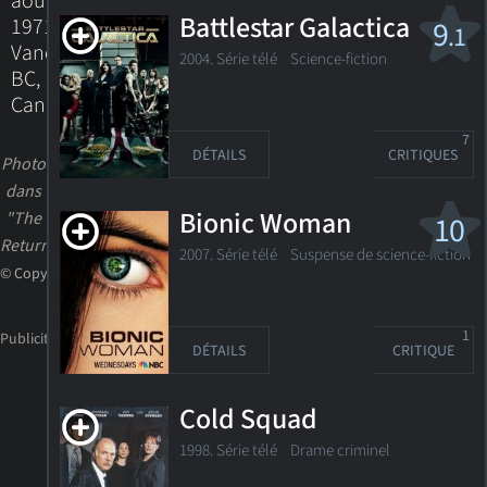
août
Battlestar Galactica
1971
9
.1
Vancouver,
2004. Série télé
Science-fiction
BC,
Canada
7
DÉTAILS
CRITIQUES
Photo
dans
Bionic Woman
"The
10
Returned"
2007. Série télé
Suspense de science-fiction
© Copyright
1
DÉTAILS
CRITIQUE
Cold Squad
1998. Série télé Drame criminel