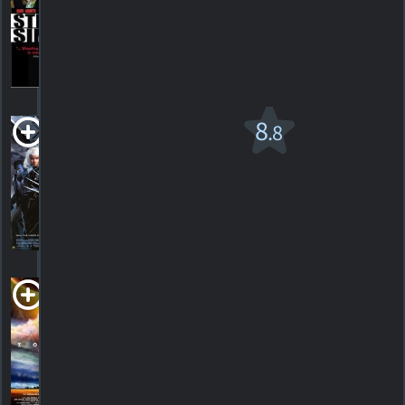
2003.
HORAIRES
DÉTAILS
CRITIQUES
X2: X-Men
8
.8
unis
2003. 2h13m Drame fantastique
1216
HORAIRES
DÉTAILS
CRITIQUES
Zodiac: Signs of
the Apocalypse
2014. 1h29m Science-fiction
HORAIRES
DÉTAILS
CRITIQUES