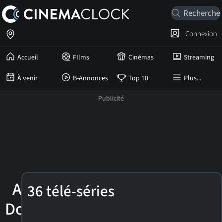
Connexion
Accueil
FIlms
Cinémas
Streaming
À venir
B-Annonces
Top 10
Plus...
Aaron
36 télé-séries
Douglas