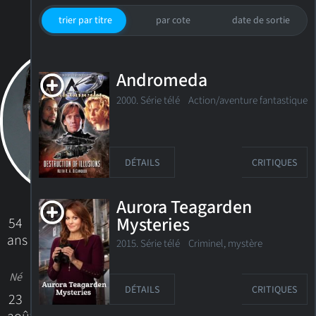
trier par titre
par cote
date de sortie
Andromeda
2000. Série télé
Action/aventure fantastique
DÉTAILS
CRITIQUES
Aurora Teagarden
Mysteries
54
ans
2015. Série télé Criminel, mystère
Né
DÉTAILS
CRITIQUES
23