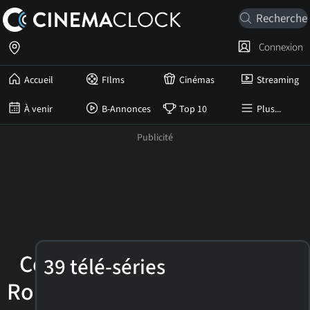
Connexion
Accueil
FIlms
Cinémas
Streaming
À venir
B-Annonces
Top 10
Plus...
Cesar
39 télé-séries
Romero