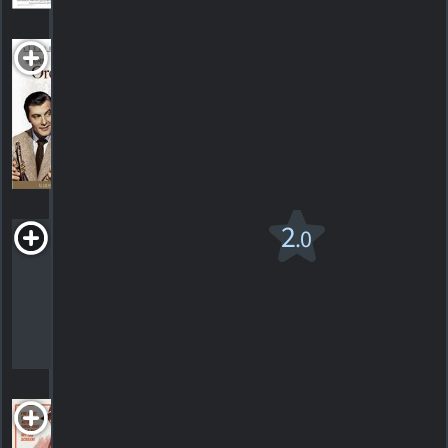
Orchestra
Wives
1942. 1h38m Musical
HORAIRES
DÉTAILS
CRITIQUES
Pepe
2
.0
1960. 3h00m Comédie musicale
1
HORAIRES
DÉTAILS
CRITIQUE
The Proud
and