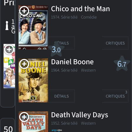
Prix
Chico and the Man
1974. Série télé Comédie
1 nomination
aux Golden
Globes
DÉTAILS
CRITIQUES
If a Man
3
.0
Answers
Daniel Boone
6
Nomination,
.7
Golden
1964. Série télé
Western
Globe 1963
Meilleur
acteur de
soutien
3
DÉTAILS
CRITIQUES
Death Valley Days
1952. Série télé Western
50