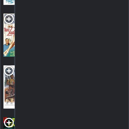
That Lady in Ermine
1948. 1h29m Comédie fantaisiste musicale
HORAIRES
DÉTAILS
CRITIQUES
Timber Tramps
PG
1975. 1h38m Film d'aventure
HORAIRES
DÉTAILS
CRITIQUES
Two on a
Guillotine