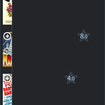
G
1975. 1h32m Comédie fantastique
1
HORAIRES
DÉTAILS
CRITIQUE
Tales of Manhattan
8
.0
1942. 1h58m Comédie/drame sentimental
2
HORAIRES
DÉTAILS
CRITIQUES
Tall, Dark and
4
.0
Handsome
1941. 1h18m Comédie criminelle
1
HORAIRES
DÉTAILS
CRITIQUE