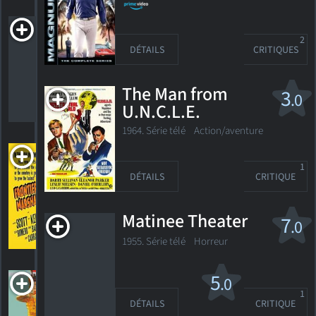
Fifteen Maiden
Lane
2
DÉTAILS
CRITIQUES
1936. 1h05m Drame criminel
The Man from
3
.0
U.N.C.L.E.
HORAIRES
DÉTAILS
CRITIQUES
1964. Série télé Action/aventure
Frontier
Marshal
1
DÉTAILS
CRITIQUE
1939. 1h11m Western
Matinee Theater
7
.0
HORAIRES
DÉTAILS
CRITIQUES
1955. Série télé
Horreur
The Good Fairy
5
.0
1
1935. 1h38m Comédie romantique
DÉTAILS
CRITIQUE