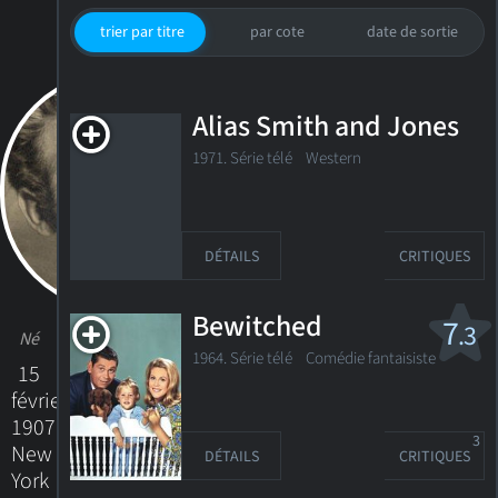
trier par titre
par cote
date de sortie
Alias Smith and Jones
1971. Série télé Western
DÉTAILS
CRITIQUES
Bewitched
7
.3
Né
1964. Série télé Comédie fantaisiste
15
février
1907
3
New
DÉTAILS
CRITIQUES
York