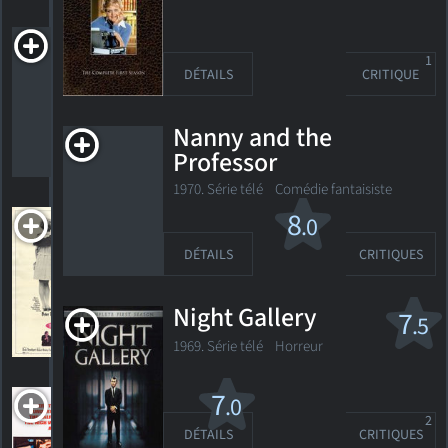
He Married
His Wife
1
DÉTAILS
CRITIQUE
1940. 1h23m Comédie
Nanny and the
Professor
HORAIRES
DÉTAILS
CRITIQUES
1970. Série télé Comédie fantaisiste
Hot Millions
8
.0
1968. 1h46m Comédie criminelle
DÉTAILS
CRITIQUES
Night Gallery
7
.5
1
HORAIRES
DÉTAILS
CRITIQUE
1969. Série télé
Horreur
A
7
.0
House
2
DÉTAILS
CRITIQUES