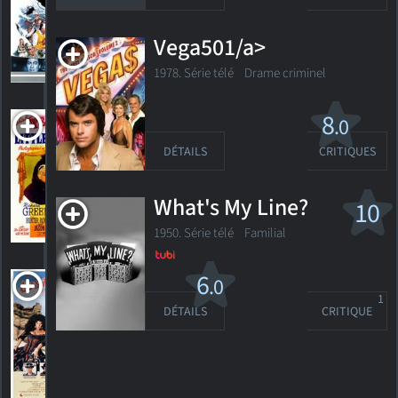
Vega501/a>
HORAIRES
DÉTAILS
CRITIQUES
1978. Série télé
Drame criminel
The Little Princess
8
.0
G
1939. 1h31m Comédie familiale musicale
DÉTAILS
CRITIQUES
What's My Line?
10
1
HORAIRES
DÉTAILS
CRITIQUE
1950. Série télé Familial
Lust in
6
.0
the Dust
1
DÉTAILS
CRITIQUE
1985. 1h24m Western
2
HORAIRES
DÉTAILS
CRITIQUES