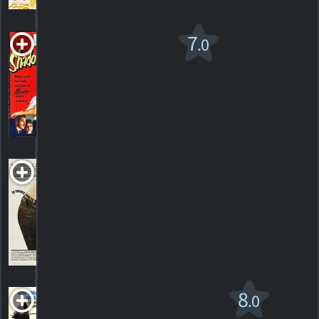
Shadow
7
.0
Man
1953. 1h16m Drame criminel
1
HORAIRES
DÉTAILS
CRITIQUE
Skidoo
1968. 1h38m Comédie
HORAIRES
DÉTAILS
CRITIQUES
The Strongest Man
8
.0
in the World