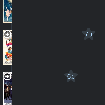
HORAIRES
DÉTAILS
CRITIQUES
Now You See Him,
7
.0
Now You Don't
G
1972. 1h28m Comédie de science-fiction
1
HORAIRES
DÉTAILS
CRITIQUE
Ocean's
6
.0
Eleven
1960. 2h07m Comédie criminelle
2
HORAIRES
DÉTAILS
CRITIQUES