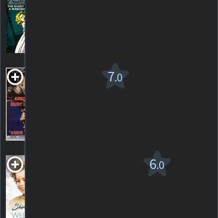
1965. 1h47m Horreur
HORAIRES
DÉTAILS
CRITIQUES
Vera
7
.0
Cruz
1954. 1h34m Western
2
HORAIRES
DÉTAILS
CRITIQUES
Wee Willie
6
.0
Winkie
PG
1937. 1h40m Film d'aventure
1