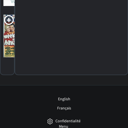
HORAIRES
DÉTAILS
CRITIQUE
Week-End in
Havana
1941. 1h21m Comédie romantique
HORAIRES
DÉTAILS
CRITIQUES
English
Français
Confidentialité
Menu