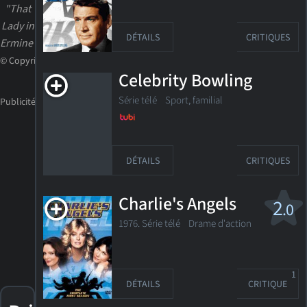
"That
Lady in
DÉTAILS
CRITIQUES
Ermine"
© Copyright
Celebrity Bowling
Série télé
Sport, familial
DÉTAILS
CRITIQUES
Charlie's Angels
2
.0
1976. Série télé Drame d'action
1
DÉTAILS
CRITIQUE