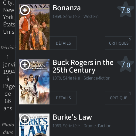
City,
Bonanza
7
.8
New
York,
1959. Série télé
Western
États-
Unis
5
DÉTAILS
CRITIQUES
Décédé
1
Buck Rogers in the
7
.0
janvier
25th Century
1994
1979. Série télé
Science-fiction
à
l'âge
de
1
DÉTAILS
CRITIQUE
86
ans
Burke's Law
Photo
1963. Série télé Drame d'action
dans