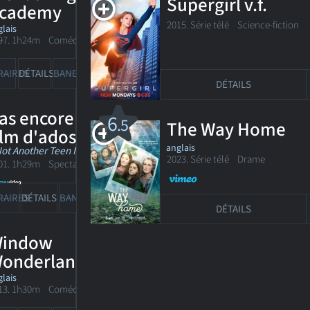
Supergirl v.f.
cademy
2015. Série télé
Science-fiction
lais
97. 1h24m Comédie d'action
RAIRES
DÉTAILS
BANDE-ANN
CRITIQUES
DÉTAILS
as encore un
6
.5
The Way Home
ilm d'ados!
anglais
Not Another Teen Movie »
2023. Série télé Drame
01. 1h29m Spectacle d'humour
322
RAIRES
DÉTAILS
BANDE-ANN
CRITIQUES
DÉTAILS
indow
onderland
lais
13. 1h30m Comédie familiale