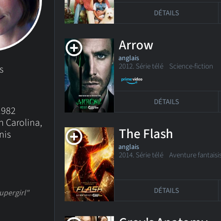
DÉTAILS
Arrow
anglais
2012. Série télé
Science-fiction
s
DÉTAILS
 1982
h Carolina,
The Flash
nis
anglais
2014. Série télé
Aventure fantaisi
DÉTAILS
upergirl"