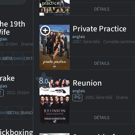
DÉTAILS
he 19th
Private Practice
ife
anglais
lais
2007. Série télé
Comédie sentime
10. 1h35m Drame
RAIRES
DÉTAILS
BANDE-ANN
CRITIQUES
DÉTAILS
rake
8
.0
Reunion
lais
anglais
R
2012. 1h32m Suspense
PG
2005. Série télé Drame
2
5
RAIRES
DÉTAILS
BANDE-ANN
CRITIQUES
DÉTAILS
ickboxing