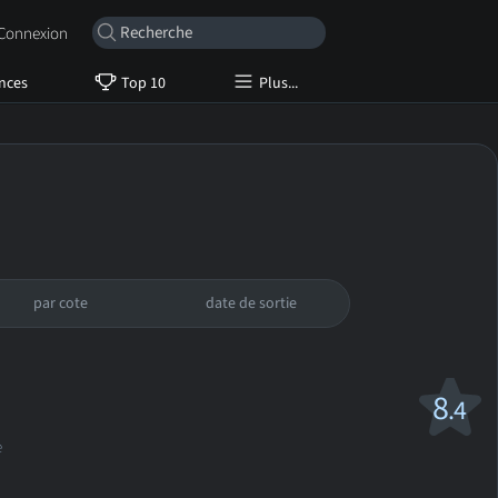
onnexion
nces
Top 10
Plus...
par cote
date de sortie
8
.4
e