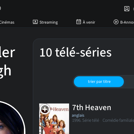
C
Cinémas
Streaming
À venir
B-Anno
ler
10 télé-séries
gh
trier par titre
7th Heaven
anglais
1996. Série télé
Comédie familial