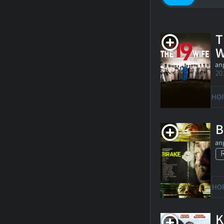
T
W
ang
20
HO
B
ang
HO
K