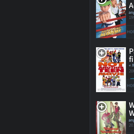
A
ang
19
HO
P
f
« 
20
HO
W
W
ang
20