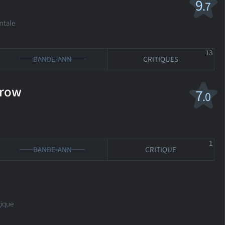
9
.7
ntale
13
BANDE-ANN
CRITIQUES
rrow
7
.0
1
BANDE-ANN
CRITIQUE
gique