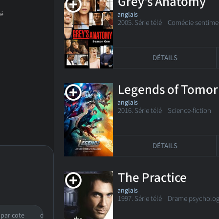
Grey's Anatomy
anglais
2005. Série télé
Comédie sentime
DÉTAILS
Legends of Tomo
anglais
2016. Série télé
Science-fiction
DÉTAILS
The Practice
anglais
1997. Série télé Drame psycholo
par cote
date de sortie