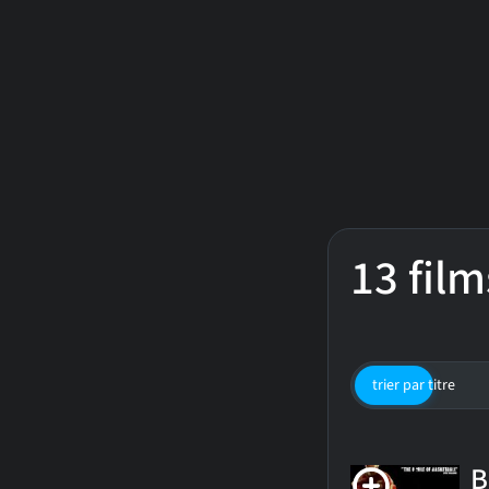
13 film
trier par titre
B