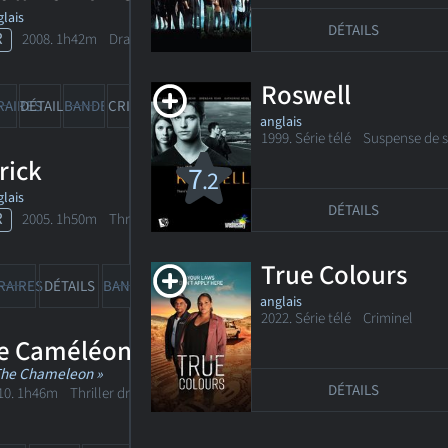
lais
DÉTAILS
R
2008. 1h42m Drame
Roswell
RAIRES
DÉTAILS
BANDE-ANN
CRITIQUES
anglais
1999. Série télé Suspense de s
rick
7
.2
lais
DÉTAILS
R
2005. 1h50m Thriller dramatique
True Colours
41
RAIRES
DÉTAILS
BANDE-ANN
CRITIQUES
anglais
2022. Série télé Criminel
e Caméléon
The Chameleon »
DÉTAILS
10. 1h46m Thriller dramatique