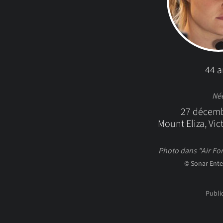
44 a
Né
27 décem
Mount Eliza, Vict
Photo dans "Air Fo
© Sonar Ent