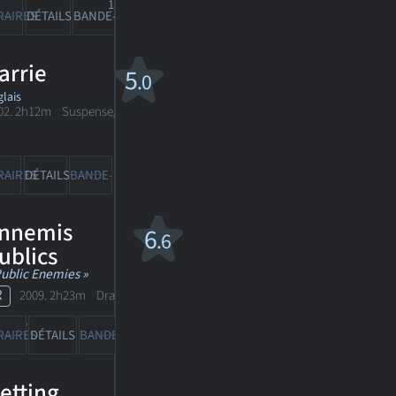
1
RAIRES
DÉTAILS
BANDE-ANN
CRITIQUES
arrie
5
.0
lais
02. 2h12m Suspense/horreur
1
RAIRES
DÉTAILS
BANDE-ANN
CRITIQUE
nnemis
6
.6
ublics
Public Enemies »
R
2009. 2h23m Drame criminel
388
RAIRES
DÉTAILS
BANDE-ANN
CRITIQUES
etting