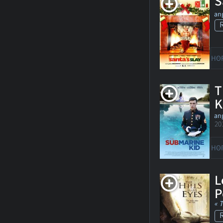
S
ang
HO
T
K
ang
20
HO
L
P
« 