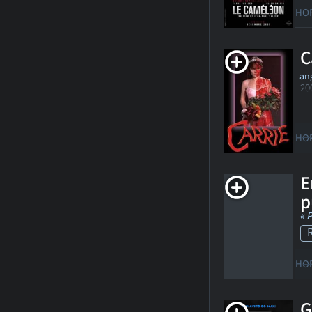
HO
C
ang
20
HO
E
p
« 
HO
G