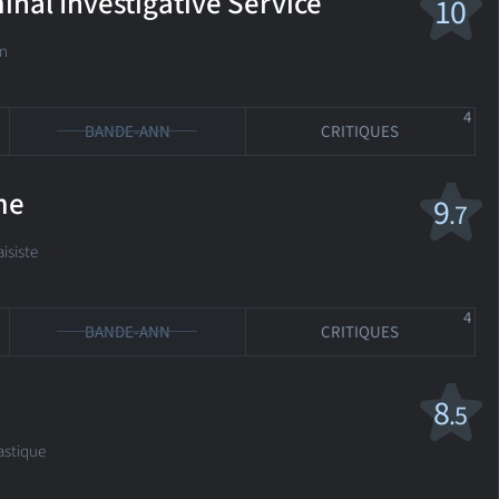
inal Investigative Service
10
n
4
BANDE-ANN
CRITIQUES
me
9
.7
isiste
4
BANDE-ANN
CRITIQUES
8
.5
stique