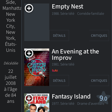
Side,
Empty Nest
Manhattan,
New
1988. Série télé Comédie familiale
York
City,
New
DÉTAILS
CRITIQUES
York,
États-
Unis
An Evening at the
Improv
Décédée
1981. Série télé
22
juillet
DÉTAILS
CRITIQUES
2008
à l'âge
de 84
Fantasy Island
9
.0
ans
1977. Série télé
Drame d'aventure