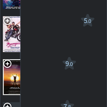
HORAIRES
DÉTAILS
CRITIQUES
Mannequin
5
.0
PG-13
1987. 1h30m Comédie fantaisiste
3
HORAIRES
DÉTAILS
CRITIQUES
Mask
9
.0
PG-13
1985. 2h00m Drame
1
HORAIRES
DÉTAILS
CRITIQUE
Petit Stuart
7