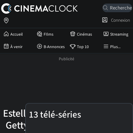
Connexion
Accueil
FIlms
Cinémas
Streaming
À venir
B-Annonces
Top 10
Plus...
Estelle
13 télé-séries
Getty