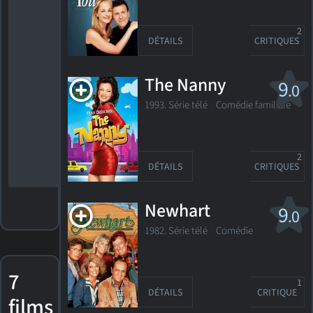
Meilleure
actrice -
série
2
télévisée -
DÉTAILS
CRITIQUES
musical ou
comédie
Nomination,
The Nanny
9
.0
Golden
Globe 1992
1993. Série télé
Comédie familiale
Meilleure
actrice de
soutien -
télévision
2
DÉTAILS
CRITIQUES
Newhart
9
.0
1982. Série télé Comédie
7
1
DÉTAILS
CRITIQUE
films