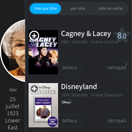
trier par titre
par cote
date de sortie
Cagney & Lacey
8
.0
1981. Série télé
Drame criminel
2
DÉTAILS
CRITIQUES
Disneyland
Née
1954. Série télé
Drame d'aventure
25
juillet
1923
Lower
DÉTAILS
CRITIQUES
East