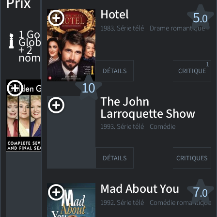
Prix
Hotel
5
.0
1983. Série télé Drame romantique
1 Golden
Globe
+ 2
nominations
1
DÉTAILS
CRITIQUE
The
10
Golden
The John
Girls
Gagnante,
Larroquette Show
Golden
Globe
1993. Série télé Comédie
1986
Meilleure
actrice -
série
DÉTAILS
CRITIQUES
télévisée -
musical
ou
Mad About You
comédie
7
.0
Nomination,
1992. Série télé Comédie romantique
Golden
Globe 1987