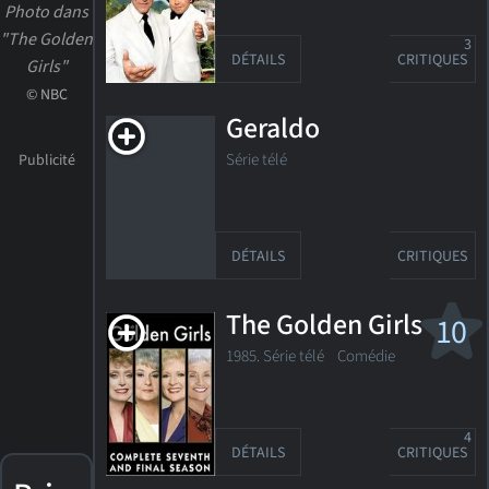
Photo dans
"The Golden
3
DÉTAILS
CRITIQUES
Girls"
© NBC
Geraldo
Série télé
DÉTAILS
CRITIQUES
The Golden Girls
10
1985. Série télé Comédie
4
DÉTAILS
CRITIQUES