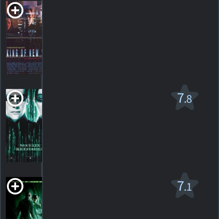
King of New York
R
1990. 1h43m Drame d'action
HORAIRES
DÉTAILS
CRITIQUES
La Matrice rechargée
7
.8
R
2003. 2h18m Suspense de science-fiction
2152
HORAIRES
DÉTAILS
CRITIQUES
La Matrice:
7
.1
révolutions
R
2003. 2h16m Suspense de science-fiction