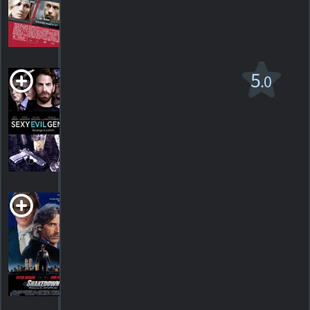
5
HORAIRES
DÉTAILS
CRITIQUES
Sexy Evil Genius
5
.0
R
2013. 1h25m Suspense de science-fiction
1
HORAIRES
DÉTAILS
CRITIQUE
Shakedown
1988. 1h33m Action/suspense
HORAIRES
DÉTAILS
CRITIQUES