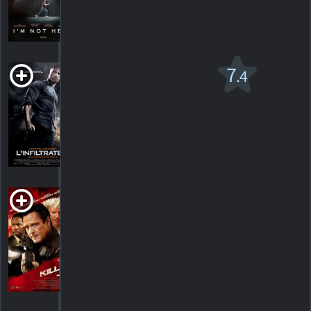
HORAIRES
DÉTAILS
CRITIQUES
L'Infiltrateur
7
.4
PG-13
2013. 1h52m Drame d'action
163
HORAIRES
DÉTAILS
CRITIQUES
The Killing Jar
R
2009. 1h32m Drame
HORAIRES
DÉTAILS
CRITIQUES