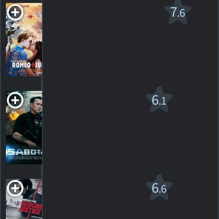
Romeo + Juliet
7
.6
PG-13
1996. 2h00m Drame romantique
26
HORAIRES
DÉTAILS
CRITIQUES
Sabotage
6
.1
R
2014. 1h49m Action/suspense
14
HORAIRES
DÉTAILS
CRITIQUES
Seeking Justice
6
.6
R
2011. 1h45m Action/suspense