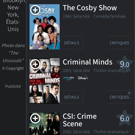
Brooklyn,
The Cosby Show
New
York,
1984. Série télé
Comédie familiale
États-
Unis
DÉTAILS
CRITIQUES
Photo dans
"The
Criminal Minds
Unusuals"
9
.0
© Copyright
2005. Série télé
Thriller dramatique
4
DÉTAILS
CRITIQUES
CSI: Crime
6
.0
Scene
Investigation
2000. Série télé
Thriller dramatique