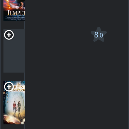
HORAIRES
DÉTAILS
CRITIQUES
Transit
8
.0
R
2012. 1h28m Thriller dramatique
1
HORAIRES
DÉTAILS
CRITIQUE
Virginia Minnesota
2019. 1h38m Comédie dramatique
HORAIRES
DÉTAILS
CRITIQUES