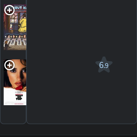
Without Ward
2022. 1h43m Science-fiction
HORAIRES
DÉTAILS
CRITIQUES
Woman On Top
6
.9
R
1999. 1h32m Drame romantique
15
HORAIRES
DÉTAILS
CRITIQUES