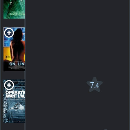
1217
HORAIRES
DÉTAILS
CRITIQUES
On_Line
2002. 1h37m Drame
HORAIRES
DÉTAILS
CRITIQUES
Opération avant
7
.4
l'aube
R
2012. 2h34m Action/suspense
334
HORAIRES
DÉTAILS
CRITIQUES