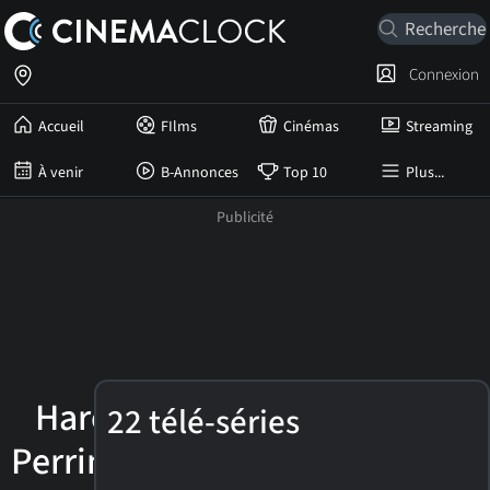
Connexion
Accueil
FIlms
Cinémas
Streaming
À venir
B-Annonces
Top 10
Plus...
Harold
22 télé-séries
Perrineau