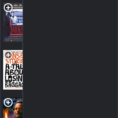
Smoke
R
1995. 1h52m Comédie dramatique
HORAIRES
DÉTAILS
CRITIQUES
Sunset Stories
2012. Comédie dramatique
HORAIRES
DÉTAILS
CRITIQUES
The
Tempest
1998. 2h00m Drame