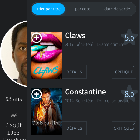
trier par titre
par cote
date de sortie
Claws
5
.0
2017. Série télé
Drame criminel
1
DÉTAILS
CRITIQUE
Constantine
8
.0
63 ans
2014. Série télé
Drame fantaisiste
Né
7 août
2
DÉTAILS
CRITIQUES
1963