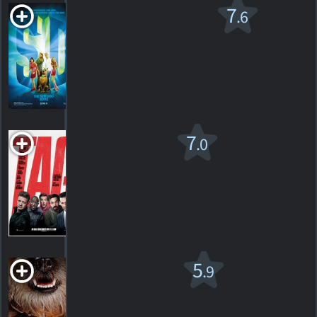
Scooby-Doo
7
.6
PG
2002. 1h27m Comédie familiale
434
HORAIRES
DÉTAILS
CRITIQUES
Tag v.f.
7
.0
R
2018. 1h40m Comédie
260
HORAIRES
DÉTAILS
CRITIQUES
Vagabonds
5
.9
R
2023. 1h33m Animation