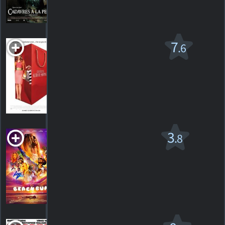
HORAIRES
DÉTAILS
CRITIQUES
Confessions d'une
7
.6
accro du shopping
PG
2008. 1h45m Comédie romantique
346
HORAIRES
DÉTAILS
CRITIQUES
Débauche à Miami
3
.8
R
2019. 1h35m Spectacle d'humour
39
HORAIRES
DÉTAILS
CRITIQUES