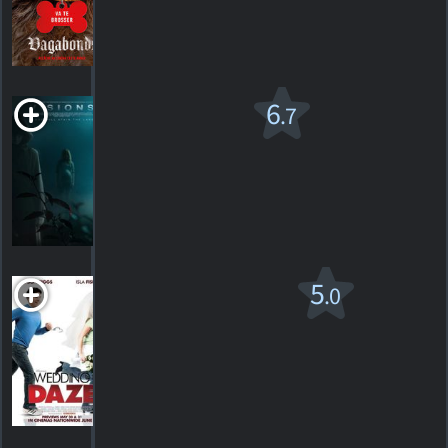
57
HORAIRES
DÉTAILS
CRITIQUES
Visions
6
.7
R
2015. Suspense/horreur
4
HORAIRES
DÉTAILS
CRITIQUES
Wedding Daze
5
.0
R
2006. 1h30m Film romantique
1
HORAIRES
DÉTAILS
CRITIQUE