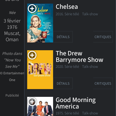
Chelsea
Née
2016. Série télé
Talk-show
3 février
1976
Muscat,
DÉTAILS
CRITIQUES
Oman
The Drew
Photo dans
Barrymore Show
"Now You
See Me"
2020. Série télé Talk-show
© Entertainment
One
DÉTAILS
CRITIQUES
Good Morning
America
1975. Série télé Talk-show