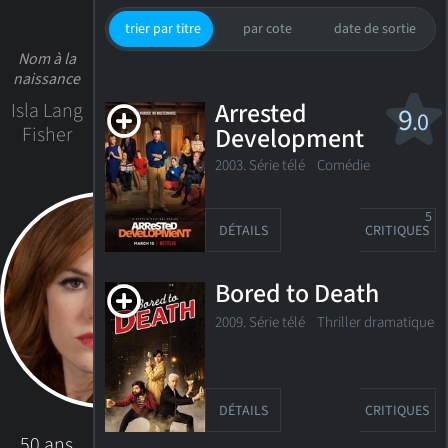
trier par titre
par cote
date de sortie
Nom à la
naissance
Arrested
Isla Lang
9
.0
Fisher
Development
2003. Série télé Comédie
5
DÉTAILS
CRITIQUES
Bored to Death
2009. Série télé
Thriller dramatique
DÉTAILS
CRITIQUES
50 ans