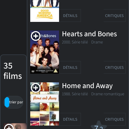
DÉTAILS
CRITIQUES
Hearts and Bones
2000. Série télé
Drame
35
DÉTAILS
CRITIQUES
films
Home and Away
1988. Série télé Drame romantique
trier par titre
par cote
date de sortie
DÉTAILS
CRITIQUES
Animaux
7