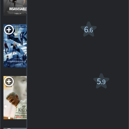
611
HORAIRES
DÉTAILS
CRITIQUES
Insaisissable 3
6
.6
PG-13
2025. 1h52m Suspense
34
HORAIRES
DÉTAILS
CRITIQUES
Jay Kelly
5
.9
R
2025. 2h12m Comédie dramatique
7
HORAIRES
DÉTAILS
CRITIQUES