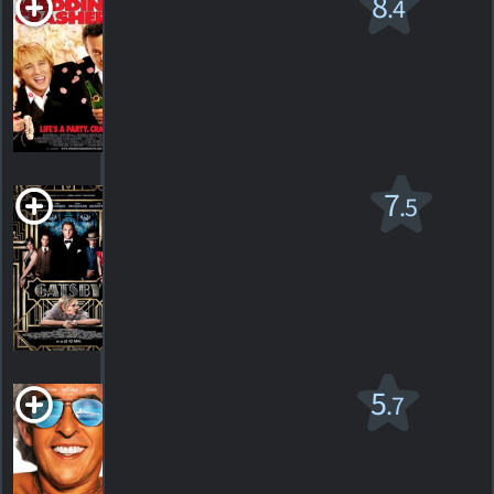
Garçons sans
8
.4
honneur
R
2005. 1h59m Comédie romantique
753
HORAIRES
DÉTAILS
CRITIQUES
Gatsby le
7
.5
magnifique
PG-13
2013. 2h22m Drame romantique
420
HORAIRES
DÉTAILS
CRITIQUES
Greed
5
.7
R
2019. 1h44m Comédie dramatique