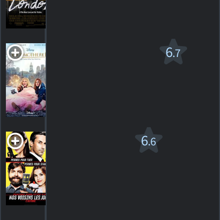
3
HORAIRES
DÉTAILS
CRITIQUES
Marraine Ou
6
.7
Presque
PG
2020. 1h50m Comédie fantastique
6
HORAIRES
DÉTAILS
CRITIQUES
Nos voisins
6
.6
les Jones
PG-13
2016. 1h41m Comédie
73
HORAIRES
DÉTAILS
CRITIQUES