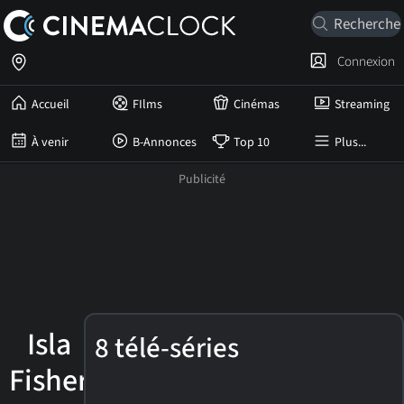
Connexion
Accueil
FIlms
Cinémas
Streaming
À venir
B-Annonces
Top 10
Plus...
Isla
8 télé-séries
Fisher