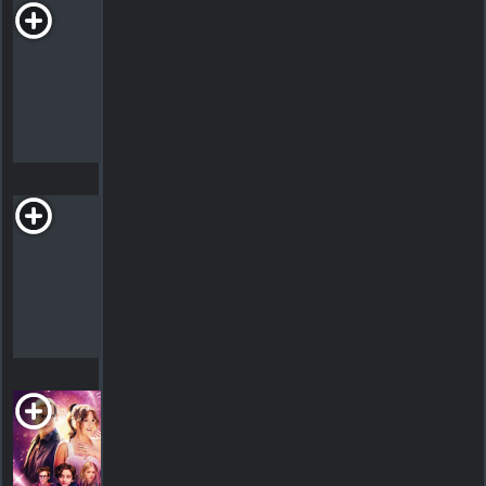
Partenaires de
jeux
PG-13
Comédie d'action
HORAIRES
DÉTAILS
CRITIQUES
The Pool
R
2001. 1h29m Horreur
HORAIRES
DÉTAILS
CRITIQUES
The Present
2024. 1h26m Comédie