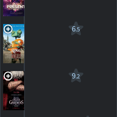
HORAIRES
DÉTAILS
CRITIQUES
Rango v.f.
6
.5
PG
2011. 1h47m Animation
316
HORAIRES
DÉTAILS
CRITIQUES
Le Réveil des
9
.2
gardiens
PG
2012. 1h37m Animation
306
HORAIRES
DÉTAILS
CRITIQUES