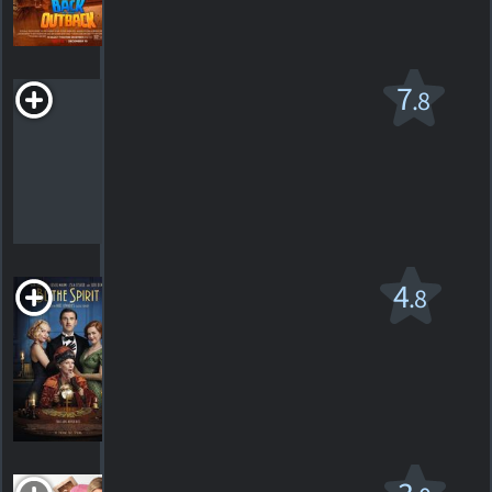
1
HORAIRES
DÉTAILS
CRITIQUE
Bien sûr, peut-être
7
.8
PG-13
2008. 1h40m Comédie romantique
163
HORAIRES
DÉTAILS
CRITIQUES
Blithe Spirit
4
.8
PG-13
2020. 1h39m Comédie fantastique
5
HORAIRES
DÉTAILS
CRITIQUES
Bridget Jones: Mad