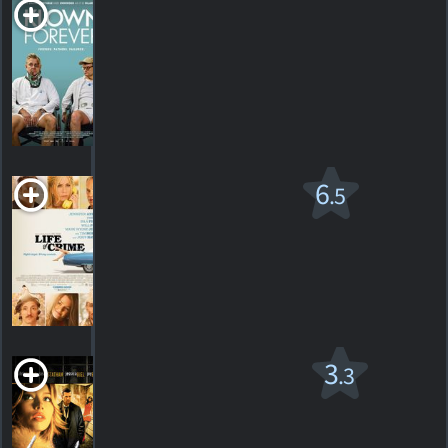
Klown Forever
2015. 1h39m Comédie dramatique
HORAIRES
DÉTAILS
CRITIQUES
Life of Crime
6
.5
R
2013. 1h34m Comédie d'action
6
HORAIRES
DÉTAILS
CRITIQUES
London
3
.3
R
2005. 1h32m Drame romantique