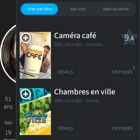
trier par titre
par cote
date de sortie
Caméra café
9
.4
2002. Série télé
Comédie
5
DÉTAILS
CRITIQUES
Chambres en ville
51
1989. Série télé
Drame
ans
Née
DÉTAILS
CRITIQUES
19