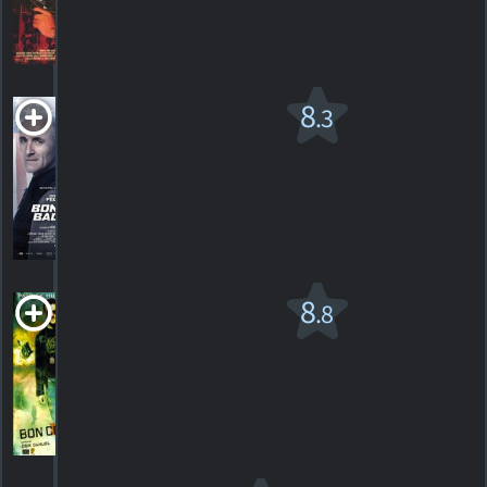
HORAIRES
DÉTAILS
CRITIQUES
Bon Cop Bad
8
.3
Cop 2
2017. 2h11m Comédie d'action
588
HORAIRES
DÉTAILS
CRITIQUES
Bon Cop Bad
8
.8
Cop v.f.
2006. 1h56m Comédie d'action
2226
HORAIRES
DÉTAILS
CRITIQUES