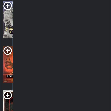
J'aime,
j'aime pas
1996. 1h29m Drame
HORAIRES
DÉTAILS
CRITIQUES
Liste noire
1995. 1h30m Thriller dramatique
HORAIRES
DÉTAILS
CRITIQUES
Love-moi
1991. 1h37m Criminel