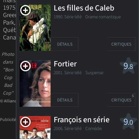
mars
Les filles de Caleb
1975
Greenfield
1990. Série télé Drame romantique
Park,
Québec,
Canada
DÉTAILS
CRITIQUES
Photo
Fortier
dans
9
.8
"Bon
2001. Série télé
Suspense
Cop
Bad
Cop"
6
DÉTAILS
CRITIQUES
© Alliance
François en série
9
.0
2006. Série télé
Comédie