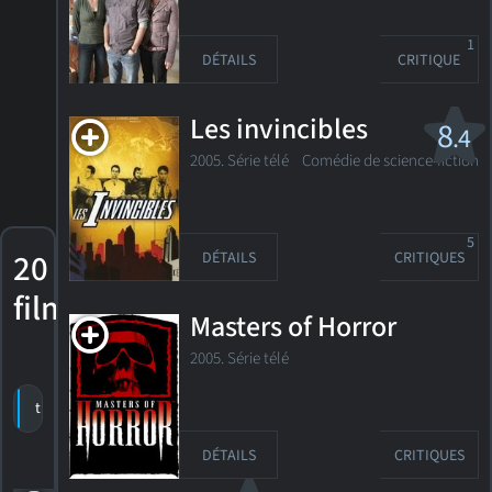
1
DÉTAILS
CRITIQUE
Les invincibles
8
.4
2005. Série télé
Comédie de science-fiction
5
20
DÉTAILS
CRITIQUES
films
Masters of Horror
2005. Série télé
trier par titre
par cote
date de sortie
DÉTAILS
CRITIQUES