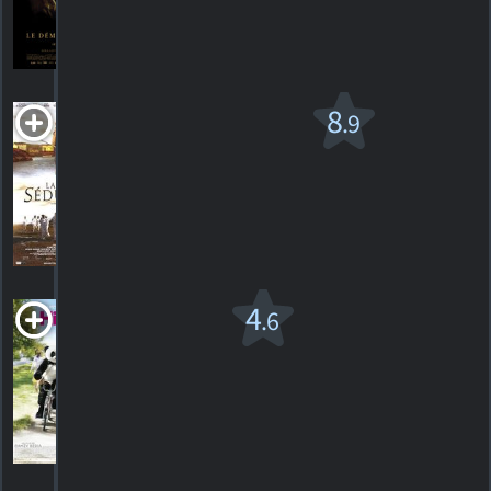
101
HORAIRES
DÉTAILS
CRITIQUES
La Grande
8
.9
séduction
2003. 1h49m Comédie romantique
1111
HORAIRES
DÉTAILS
CRITIQUES
Hibou
4
.6
2016. 1h22m Comédie
5
HORAIRES
DÉTAILS
CRITIQUES