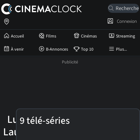
Connexion
Accueil
FIlms
Cinémas
Streaming
À venir
B-Annonces
Top 10
Plus...
Lucie
9 télé-séries
Laurier