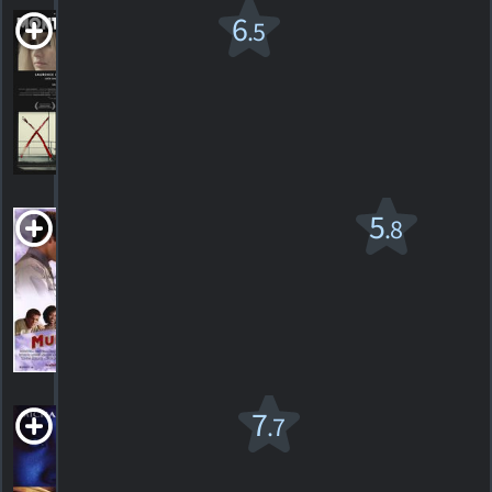
Mont
6
.5
Foster
2019. 1h45m Drame
2
HORAIRES
DÉTAILS
CRITIQUES
Mumford
5
.8
R
1999. 1h52m Comédie dramatique
16
HORAIRES
DÉTAILS
CRITIQUES
Ne dites
7
.7
rien
2001. 1h50m Suspense