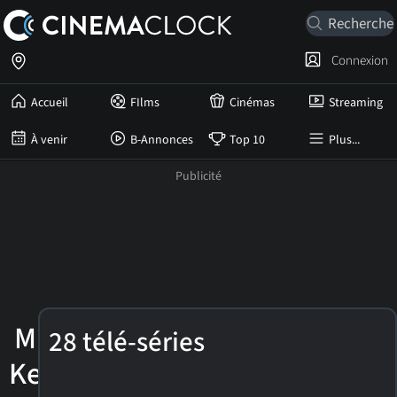
Connexion
Accueil
FIlms
Cinémas
Streaming
À venir
B-Annonces
Top 10
Plus...
Michael
28 télé-séries
Kenneth