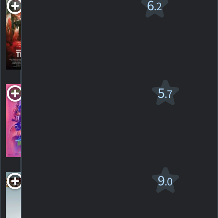
Triple 9 v.f.
6
.2
R
2016. 1h55m Drame criminel
66
HORAIRES
DÉTAILS
CRITIQUES
Vice caché
5
.7
R
2014. 2h28m Drame romantique
73
HORAIRES
DÉTAILS
CRITIQUES
Wonderful World
9
.0
R
2009. 1h35m Drame romantique