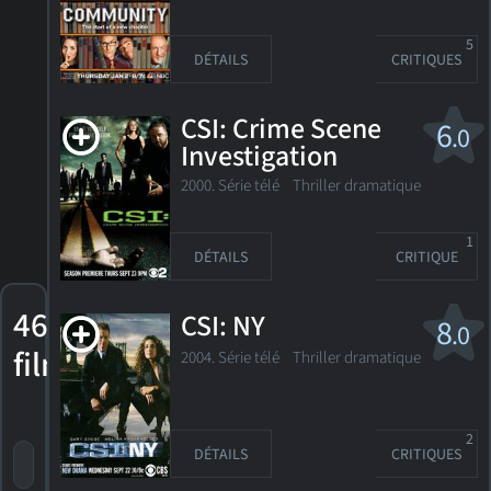
5
DÉTAILS
CRITIQUES
CSI: Crime Scene
6
.0
Investigation
2000. Série télé
Thriller dramatique
1
DÉTAILS
CRITIQUE
46
CSI: NY
8
.0
films
2004. Série télé
Thriller dramatique
2
DÉTAILS
CRITIQUES
trier par titre
par cote
date de sortie