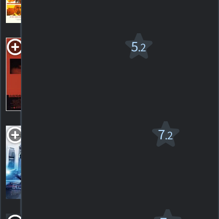
4
HORAIRES
DÉTAILS
CRITIQUES
Ressusciter
5
.2
Les Morts
R
1999. 2h00m Suspense
81
HORAIRES
DÉTAILS
CRITIQUES
RoboCop v.f.
7
.2
PG-13
2014. 2h01m Science-fiction
253
HORAIRES
DÉTAILS
CRITIQUES