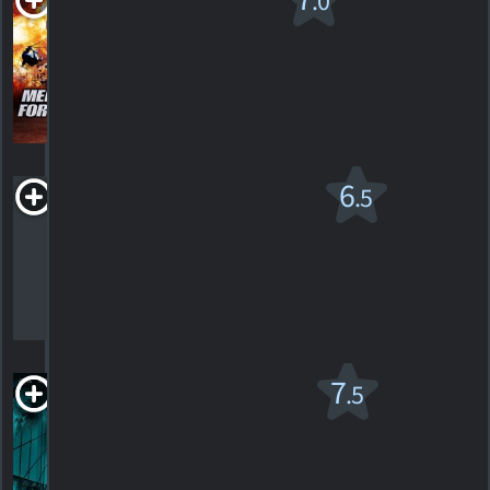
.0
for Justice
2006. 1h31m Action/suspense
1
HORAIRES
DÉTAILS
CRITIQUE
Miracle à Santa-
6
.5
Anna v.f.
R
2008. 2h40m Drame de guerre
43
HORAIRES
DÉTAILS
CRITIQUES
Motherless
7
.5
Brooklyn
R
2019. 2h24m Drame criminel