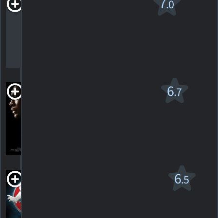
La Route
7
.0
R
2009. 1h59m Thriller dramatique
137
HORAIRES
DÉTAILS
CRITIQUES
Sois belle et tue
6
.7
moi
PG-13
2016. 1h47m Suspense/horreur
21
HORAIRES
DÉTAILS
CRITIQUES
SOS Fantômes
6
.5
PG-13
2016. 1h56m Comédie fantastique