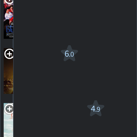
Blues
2005. 1h35m Drame musical
HORAIRES
DÉTAILS
CRITIQUES
The
6
.0
Land
2016. 1h44m Drame
2
HORAIRES
DÉTAILS
CRITIQUES
Life During
4
.9
Wartime
2009. 1h36m Comédie dramatique