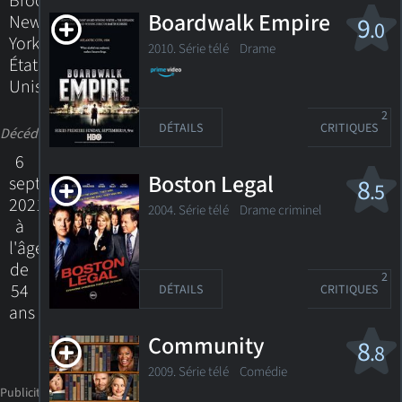
Brooklyn,
Boardwalk Empire
New
9
.0
York,
2010. Série télé
Drame
États-
Unis
2
DÉTAILS
CRITIQUES
Décédé
6
Boston Legal
septembre
8
.5
2021
2004. Série télé Drame criminel
à
l'âge
de
2
54
DÉTAILS
CRITIQUES
ans
Community
8
.8
2009. Série télé
Comédie