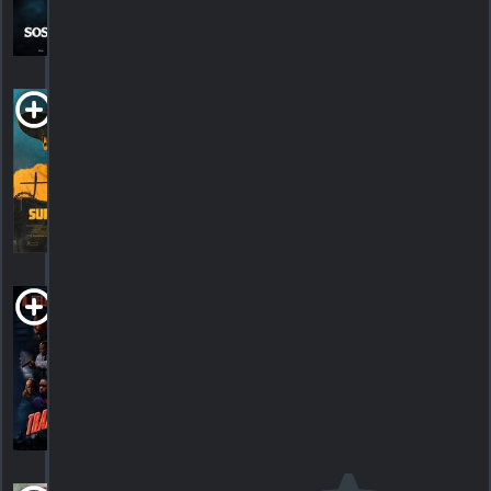
517
HORAIRES
DÉTAILS
CRITIQUES
Surrounded
2023. Western
HORAIRES
DÉTAILS
CRITIQUES
Trapped in the
Closet
R
2005. 43m Drame musical
HORAIRES
DÉTAILS
CRITIQUES