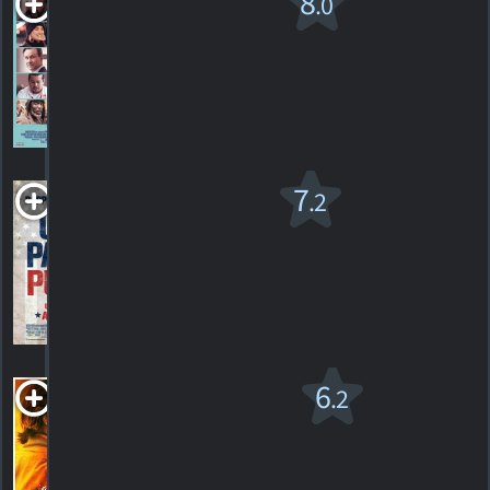
8
.0
PG-13
2018. 1h59m Drame
5
HORAIRES
DÉTAILS
CRITIQUES
La Purge:
7
.2
Anarchie v.f.
R
2014. 1h43m Suspense
138
HORAIRES
DÉTAILS
CRITIQUES
The Red Sea
6
.2
Diving Resort
2019. 2h09m Thriller dramatique