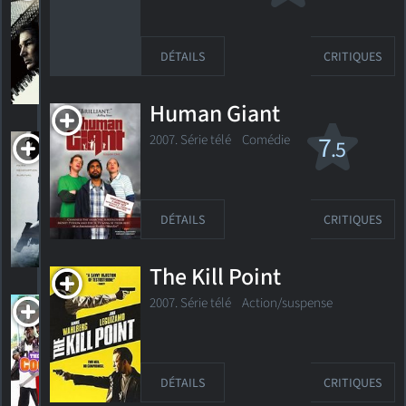
Finest
R
2009. 2h12m Drame d'action
DÉTAILS
CRITIQUES
76
HORAIRES
DÉTAILS
CRITIQUES
Human Giant
Captive
7
2007. Série télé Comédie
.5
PG-13
2015. 1h37m Thriller dramatique
DÉTAILS
CRITIQUES
2
HORAIRES
DÉTAILS
CRITIQUES
The Kill Point
The Cookout
2007. Série télé Action/suspense
2
2011. 1h15m Comédie
DÉTAILS
CRITIQUES