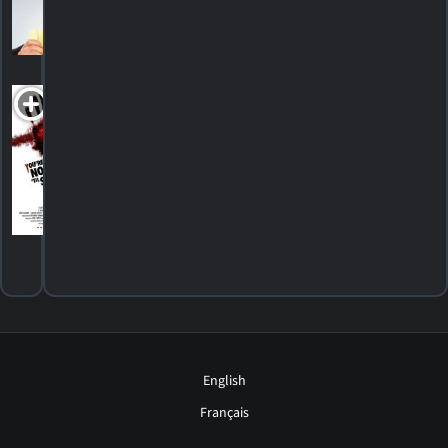
1
HORAIRES
DÉTAILS
CRITIQUE
You're Nobody 'til
Somebody Kills You
R
2012. 1h26m Suspense/horreur
HORAIRES
DÉTAILS
CRITIQUES
English
Français