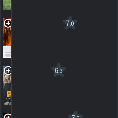
9
HORAIRES
DÉTAILS
CRITIQUES
LUV
7
.0
R
2012. 1h34m Drame
1
HORAIRES
DÉTAILS
CRITIQUE
Mauvais
6
.3
Traitement
R
2021. 1h51m
3
HORAIRES
DÉTAILS
CRITIQUES
Mercenary
7