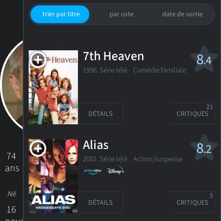
trier par titre
par cote
date de sortie
7th Heaven
8
.4
1996. Série télé
Comédie familiale
21
DÉTAILS
CRITIQUES
Alias
8
.2
74
2001. Série télé Action/suspense
ans
Né
5
DÉTAILS
CRITIQUES
16