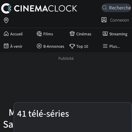
Connexion
Accueil
FIlms
Cinémas
Streaming
À venir
B-Annonces
Top 10
Plus...
Miguel
41 télé-séries
Sandoval