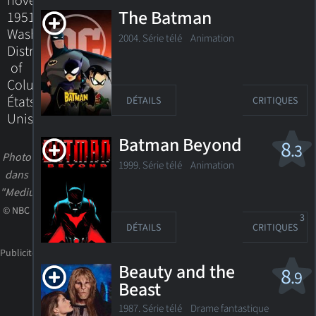
novembre
The Batman
1951
Washington,
2004. Série télé
Animation
District
of
Columbia,
États-
DÉTAILS
CRITIQUES
Unis
Batman Beyond
8
.3
Photo
1999. Série télé
Animation
dans
"Medium"
© NBC
3
DÉTAILS
CRITIQUES
Beauty and the
8
.9
Beast
1987. Série télé
Drame fantastique