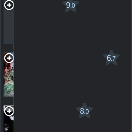
Repo
9
.0
Chick
2009. 1h25m Comédie
1
HORAIRES
DÉTAILS
CRITIQUE
Repo Man
6
.7
R
1984. 1h32m Comédie de science-fiction
3
HORAIRES
DÉTAILS
CRITIQUES
Ricochet
8
.0
1991. 1h42m Action/suspense