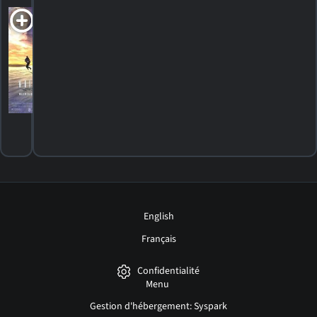
White Sands
R
1992. 1h41m Drame d'action
HORAIRES
DÉTAILS
CRITIQUES
English
Français
Confidentialité
Menu
Gestion d'hébergement: Syspark