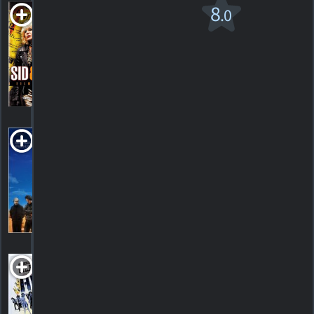
Sid and Nancy
8
.0
R
1986. 1h52m Drame musical
6
HORAIRES
DÉTAILS
CRITIQUES
Spoken
Word
2009. 1h56m Drame
HORAIRES
DÉTAILS
CRITIQUES
Straight to Hell
R
1987. 1h26m Comédie d'action