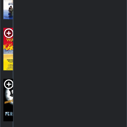
1
HORAIRES
DÉTAILS
CRITIQUE
Walker
R
1987. 1h34m Western
HORAIRES
DÉTAILS
CRITIQUES
Where's
Marlowe?
1998. 1h37m Suspense
HORAIRES
DÉTAILS
CRITIQUES