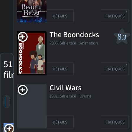
7
DÉTAILS
CRITIQUES
The Boondocks
8
.3
2005. Série télé Animation
51
3
DÉTAILS
CRITIQUES
films
Civil Wars
1991. Série télé Drame
trier par titre
par cote
date de sortie
DÉTAILS
CRITIQUES
Air Bud 3: World