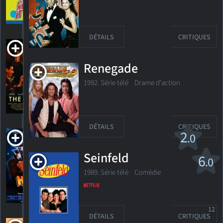
HORAIRES
DÉTAILS
CRITIQUES
DÉTAILS
CRITIQUES
The Grotto
2022. 1h36m Comédie dramatique
Renegade
1992. Série télé
Drame d'action
HORAIRES
DÉTAILS
CRITIQUES
DÉTAILS
CRITIQUES
Howard une
2
.0
nouvelle race de
Seinfeld
héros
6
.0
PG
1986. 1h50m Comédie de science-fiction
1989. Série télé
Comédie
1
HORAIRES
DÉTAILS
CRITIQUE
12
DÉTAILS
CRITIQUES