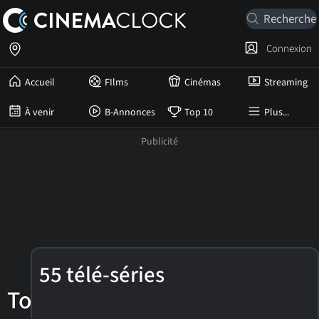
Connexion
Accueil
FIlms
Cinémas
Streaming
À venir
B-Annonces
Top 10
Plus...
Pip
55 télé-séries
Torrens