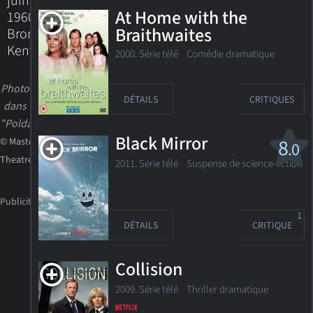
juin
At Home with the
1960
Braithwaites
Bromley,
Kent,
2000. Série télé
Comédie dramatique
Photo
DÉTAILS
CRITIQUES
dans
"Poldark"
Black Mirror
8
© Masterpiece
.0
Theatre
2011. Série télé
Suspense de science-fiction
1
DÉTAILS
CRITIQUE
Collision
2009. Série télé
Thriller dramatique