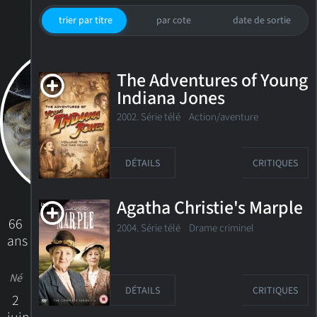
trier par titre
par cote
date de sortie
The Adventures of Young
Indiana Jones
2002. Série télé
Action/aventure
DÉTAILS
CRITIQUES
Agatha Christie's Marple
66
2004. Série télé
Drame criminel
ans
Né
DÉTAILS
CRITIQUES
2