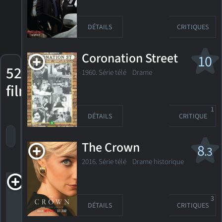
DÉTAILS
CRITIQUES
Coronation Street
10
52
1960. Série télé
Drame
films
1
DÉTAILS
CRITIQUE
trier par titre
par cote
date de sortie
The Crown
8
.3
2016. Série télé
Drame historique
Absolute
Hell
3
1991. 2h00m Drame
DÉTAILS
CRITIQUES