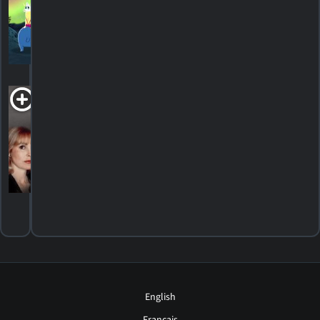
2005. 40m Horreur
HORAIRES
DÉTAILS
CRITIQUES
Voice of the
Heart
1989. 3h12m Drame
HORAIRES
DÉTAILS
CRITIQUES
English