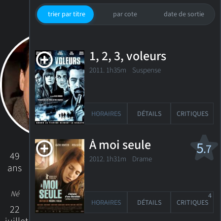
trier par titre
par cote
date de sortie
1, 2, 3, voleurs
2011. 1h35m Suspense
HORAIRES
DÉTAILS
CRITIQUES
À moi seule
5
.7
49
2012. 1h31m Drame
ans
Né
4
HORAIRES
DÉTAILS
CRITIQUES
22