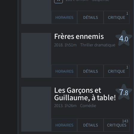
1
HORAIRES
DÉTAILS
CRITIQUE
Frères ennemis
4
.0
2018. 1h51m Thriller dramatique
1
HORAIRES
DÉTAILS
CRITIQUE
Les Garçons et
7
.8
Guillaume, à table!
2013. 1h26m Comédie
143
HORAIRES
DÉTAILS
CRITIQUES