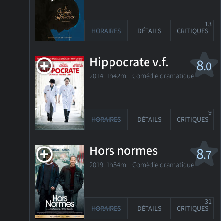
13
HORAIRES
DÉTAILS
CRITIQUES
Hippocrate v.f.
8
.0
2014. 1h42m Comédie dramatique
9
HORAIRES
DÉTAILS
CRITIQUES
Hors normes
8
.7
2019. 1h54m Comédie dramatique
31
HORAIRES
DÉTAILS
CRITIQUES