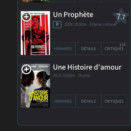
Un Prophète
7
.7
R
2009. 2h30m Drame criminel
116
HORAIRES
DÉTAILS
CRITIQUES
Une Histoire d'amour
2013. 1h20m Drame
HORAIRES
DÉTAILS
CRITIQUES