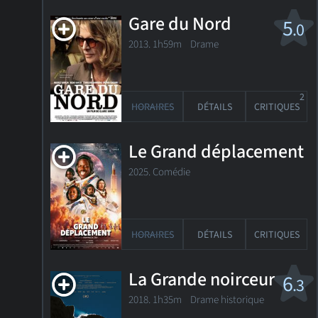
Gare du Nord
5
.0
2013. 1h59m Drame
2
HORAIRES
DÉTAILS
CRITIQUES
Le Grand déplacement
2025. Comédie
HORAIRES
DÉTAILS
CRITIQUES
La Grande noirceur
6
.3
2018. 1h35m Drame historique