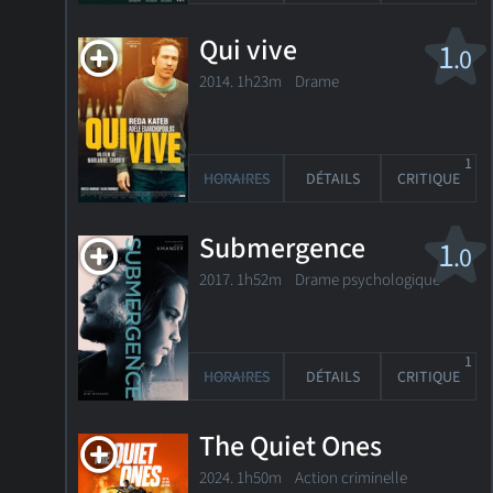
Qui vive
1
.0
2014. 1h23m Drame
1
HORAIRES
DÉTAILS
CRITIQUE
Submergence
1
.0
2017. 1h52m Drame psychologique
1
HORAIRES
DÉTAILS
CRITIQUE
The Quiet Ones
2024. 1h50m Action criminelle