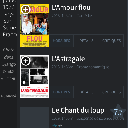
juillet
L'Amour flou
1977
Ivry-
2018. 1h37m Comédie
sur-
Seine,
France
HORAIRES
DÉTAILS
CRITIQUES
Photo
L'Astragale
dans
"Django"
2015. 1h36m Drame romantique
© mk2
MILE END
HORAIRES
DÉTAILS
CRITIQUES
Le Chant du loup
7
.7
2019. 1h55m Suspense de science-fiction