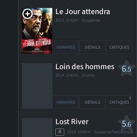
Le Jour attendra
2013. 1h32m Suspense
HORAIRES
DÉTAILS
CRITIQUES
Loin des hommes
6
.5
2014. 1h41m Drame
4
HORAIRES
DÉTAILS
CRITIQUES
Lost River
5
.6
R
2014. 1h45m Suspense fantastique