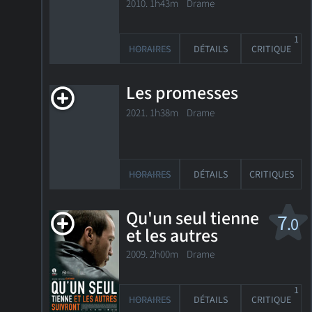
2010. 1h43m Drame
1
HORAIRES
DÉTAILS
CRITIQUE
Les promesses
2021. 1h38m Drame
HORAIRES
DÉTAILS
CRITIQUES
Qu'un seul tienne
7
.0
et les autres
suivront
2009. 2h00m Drame
1
HORAIRES
DÉTAILS
CRITIQUE