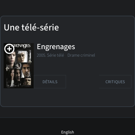
Une télé-série
Engrenages
2005. Série télé
Drame criminel
DÉTAILS
CRITIQUES
English