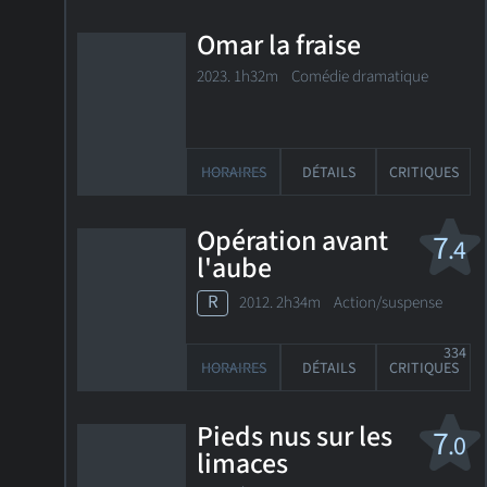
Omar la fraise
2023. 1h32m Comédie dramatique
HORAIRES
DÉTAILS
CRITIQUES
Opération avant
7
.4
l'aube
R
2012. 2h34m Action/suspense
334
HORAIRES
DÉTAILS
CRITIQUES
Pieds nus sur les
7
.0
limaces