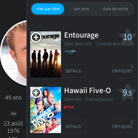
trier par titre
par cote
date de sortie
Entourage
10
2004. Série télé
Comédie dramatique
3
DÉTAILS
CRITIQUES
Hawaii Five-O
9
.5
49 ans
Série télé
Drame d'action
Né
23 août
2
DÉTAILS
CRITIQUES
1976