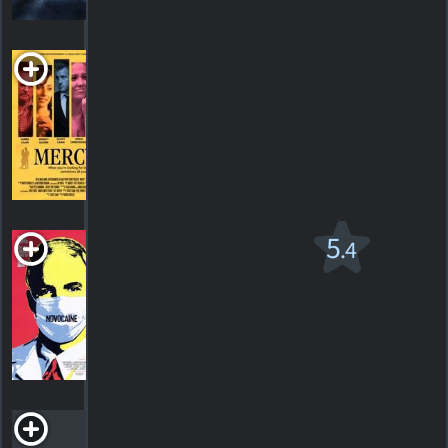
Mercy
2009. 1h27m Drame romantique
HORAIRES
DÉTAILS
CRITIQUES
Novocaine
5
.4
R
2001. 1h35m Comédie criminelle
9
HORAIRES
DÉTAILS
CRITIQUES
Nowhere