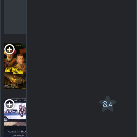
R
1h22m Comédie de science-fiction
HORAIRES
DÉTAILS
CRITIQUES
One Day as a Lion
R
2023. 1h27m Action/suspense
HORAIRES
DÉTAILS
CRITIQUES
Les Pros du
8
.4
collège
R
1999. 1h46m Comédie dramatique
69