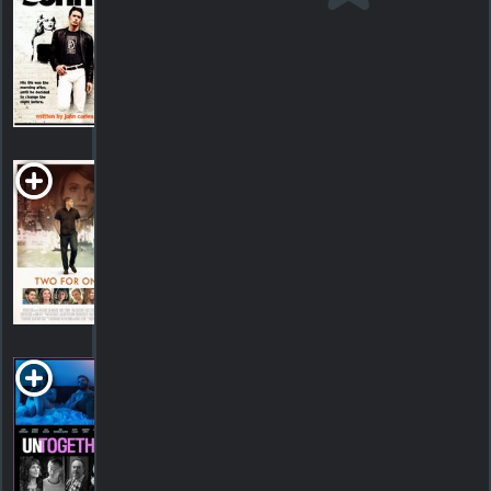
R
2002. 1h50m Drame criminel
4
HORAIRES
DÉTAILS
CRITIQUES
Two for
One
2016. Drame
HORAIRES
DÉTAILS
CRITIQUES
Untogether
R
2018. 1h38m Drame