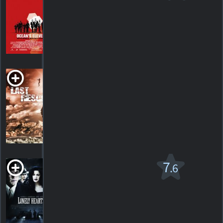
PG-13
2001. 1h56m Comédie d'action
566
HORAIRES
DÉTAILS
CRITIQUES
Last Resort
1996. 2h10m Drame d'action
HORAIRES
DÉTAILS
CRITIQUES
Lonely Hearts
7
.6
R
2006. 1h48m Thriller dramatique
8
HORAIRES
DÉTAILS
CRITIQUES