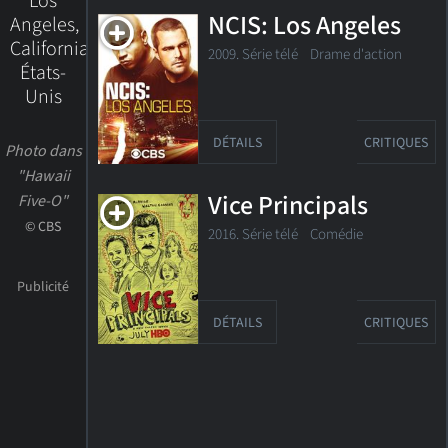
Los
NCIS: Los Angeles
Angeles,
California,
2009. Série télé
Drame d'action
États-
Unis
DÉTAILS
CRITIQUES
Photo dans
"Hawaii
Vice Principals
Five-O"
© CBS
2016. Série télé
Comédie
DÉTAILS
CRITIQUES