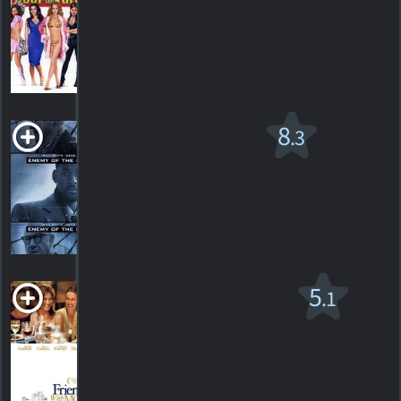
2009. 1h36m Comédie
HORAIRES
DÉTAILS
CRITIQUES
Ennemi de l'état
8
.3
R
1998. 2h12m Action/suspense
117
HORAIRES
DÉTAILS
CRITIQUES
Friends with Money
5
.1
R
2006. 1h28m Comédie sentimentale
65
HORAIRES
DÉTAILS
CRITIQUES