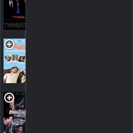
R
2000. 2h00m Drame
54
HORAIRES
DÉTAILS
CRITIQUES
Bongwater
1998. 1h37m Comédie romantique
HORAIRES
DÉTAILS
CRITIQUES
Brooklyn Rules
2007. 1h39m Drame criminel
HORAIRES
DÉTAILS
CRITIQUES