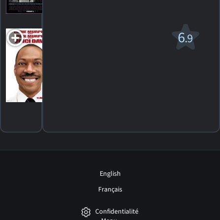
HORAIRES
DÉTAILS
CRITIQUES
Voici Dave
6
.9
PG
2008. 1h30m Comédie de science-fiction
77
HORAIRES
DÉTAILS
CRITIQUES
English
Français
Confidentialité