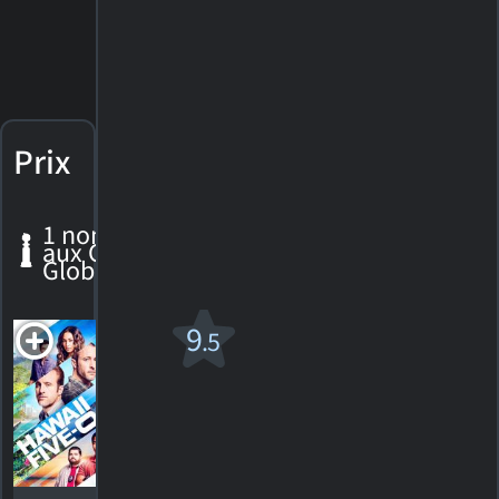
Prix
1 nomination
aux Golden
Globes
Hawaii
9
.5
Five-O
Nomination,
Golden
Globe 2011
Meilleur
acteur de
soutien -
télévision