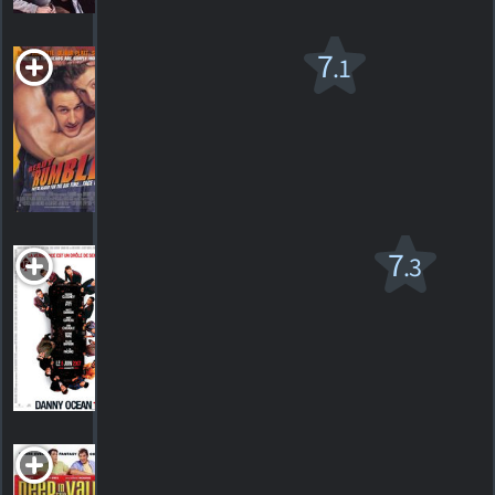
Ça va brasser
7
.1
PG-13
2000. 1h47m Comédie
62
HORAIRES
DÉTAILS
CRITIQUES
Danny Ocean 13
7
.3
PG-13
2007. 2h02m Thriller dramatique
326
HORAIRES
DÉTAILS
CRITIQUES
Deep in the
Valley