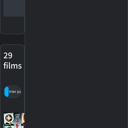
29
films
trier par titre
par cote
date de sortie
3 Geezers!
2013. 1h21m Comédie