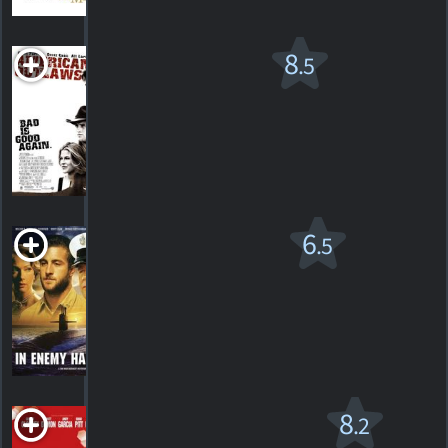
Hors-La-Loi
8
.5
Américains
PG-13
2001. 1h34m Western
138
HORAIRES
DÉTAILS
CRITIQUES
In Enemy
6
.5
Hands
R
2004. 1h34m Drame d'action
2
HORAIRES
DÉTAILS
CRITIQUES
L'Inconnu de Las
8
.2
Vegas