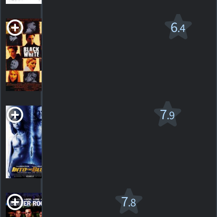
Black and White
6
.4
R
1999. 1h38m Drame criminel musical
21
HORAIRES
DÉTAILS
CRITIQUES
Bleu d'enfer
7
.9
PG-13
2005. 1h50m Thriller d'action
210
HORAIRES
DÉTAILS
CRITIQUES
Boiler
7
.8
Room